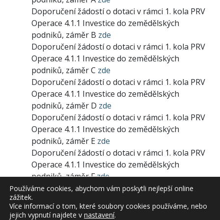
Doporučení žádostí o dotaci v rámci 1. kola PRV
Operace 4.1.1 Investice do zemědělských
podniků, záměr B
zde
Doporučení žádostí o dotaci v rámci 1. kola PRV
Operace 4.1.1 Investice do zemědělských
podniků, záměr C
zde
Doporučení žádostí o dotaci v rámci 1. kola PRV
Operace 4.1.1 Investice do zemědělských
podniků, záměr D
zde
Doporučení žádostí o dotaci v rámci 1. kola PRV
Operace 4.1.1 Investice do zemědělských
podniků, záměr E
zde
Doporučení žádostí o dotaci v rámci 1. kola PRV
Operace 4.1.1 Investice do zemědělských
podniků, záměr F
zde
Doporučení žádostí o dotaci v rámci 1. kola PRV
Používáme cookies, abychom vám poskytli nejlepší online
zážitek.
Operace 4.1.1 Investice do zemědělských
Více informací o tom, které soubory cookies používáme, nebo
podniků, záměr G
zde
jejich vypnutí najdete v
nastavení
.