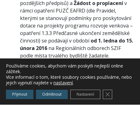
pozdějších předpisů) a
Žádost o proplacení
v
rámci opatření PUZČ EAFRD (dle Pravidel,
kterými se stanovují podmínky pro poskytování
dotace na projekty programu rozvoje venkova –
opatření 1.3.3 Předčasné ukončení zemědělské
činnosti) se podávají v období
od 1. ledna do 15.
února 2016
na Regionálních odborech SZIF
podle místa trvalého bydliště žadatele.
Žádost je podávána na formuláři vydaném
Používáme cookies, abychom vám poskytli nejlepší online
Státním zemědělským intervenčním fondem (dále
zážitek.
Více informací o tom, které soubory cookies používáme, nebo
jen „SZIF“), který je dostupný na všech
jejich vypnutí najdete v
nastavení
.
Regionálních pracovištích SZIF nebo ke stažení
na internetových stránkách www.szif.cz a to:
Zavřít cookie l
Přijmout
Odmítnout
Nastavení
–
Žádost o dotaci
(PUZČ HRDP) v sekci Další
dotační programy/Horizontální plán rozvoje
venkova (HRDP)/oddíl Předčasné ukončení
zemědělské činnosti;
–
Žádost o proplacení
(PUZČ EAFRD) v sekci
Program rozvoje venkova/Osa I.3.3 Předčasné