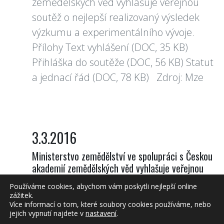
zemědělských věd vyhlašuje veřejnou
soutěž o nejlepší realizovaný výsledek
výzkumu a experimentálního vývoje.
Přílohy Text vyhlášení (DOC, 35 KB)
Přihláška do soutěže (DOC, 56 KB) Statut
a jednací řád (DOC, 78 KB) Zdroj: Mze
3.3.2016
Ministerstvo zemědělství ve spolupráci s Českou
akademií zemědělských věd vyhlašuje veřejnou
soutěž o nejlepší realizovaný výsledek výzkumu a
Používáme cookies, abychom vám poskytli nejlepší online
experimentálního vývoje.
zážitek.
Více informací o tom, které soubory cookies používáme, nebo
Přílohy
jejich vypnutí najdete v
nastavení
.