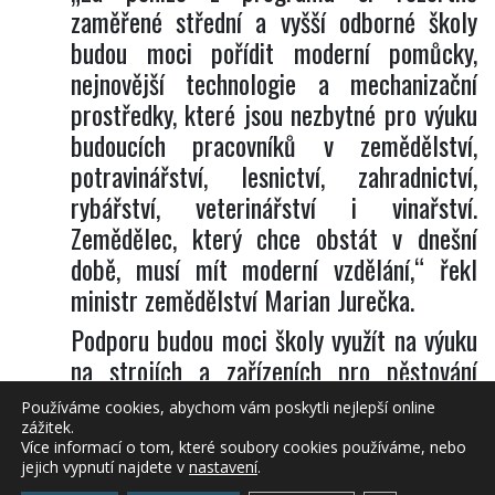
zaměřené střední a vyšší odborné školy
budou moci pořídit moderní pomůcky,
nejnovější technologie a mechanizační
prostředky, které jsou nezbytné pro výuku
budoucích pracovníků v zemědělství,
potravinářství, lesnictví, zahradnictví,
rybářství, veterinářství i vinařství.
Zemědělec, který chce obstát v dnešní
době, musí mít moderní vzdělání,“ řekl
ministr zemědělství Marian Jurečka.
Podporu budou moci školy využít na výuku
na strojích a zařízeních pro pěstování
zemědělských plodin a chov
Používáme cookies, abychom vám poskytli nejlepší online
hospodářských zvířat, výukovou techniku
zážitek.
Více informací o tom, které soubory cookies používáme, nebo
do lesů nebo nástroje pro těžbu a
jejich vypnutí najdete v
nastavení
.
zpracování dřeva. Dotace je určená