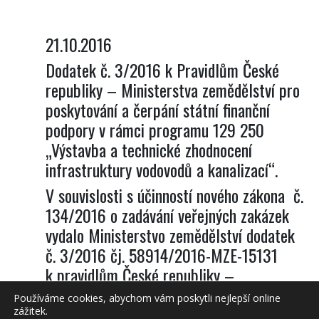
21.10.2016
Dodatek č. 3/2016 k Pravidlům České
republiky – Ministerstva zemědělství pro
poskytování a čerpání státní finanční
podpory v rámci programu 129 250
„Výstavba a technické zhodnocení
infrastruktury vodovodů a kanalizací“.
V souvislosti s účinností nového zákona č.
134/2016 o zadávání veřejných zakázek
vydalo Ministerstvo zemědělství dodatek
č. 3/2016 čj. 58914/2016-MZE-15131
k pravidlům České republiky –
Ministerstva zemědělství
Používáme cookies, abychom vám poskytli nejlepší online
čj. 144690/2012-MZE-15131 pro
zážitek.