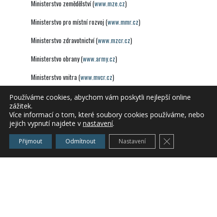
Ministerstvo zemědělství (
www.mze.cz
)
Ministerstvo pro místní rozvoj (
www.mmr.cz
)
Ministerstvo zdravotnictví (
www.mzcr.cz
)
Ministerstvo obrany (
www.army.cz
)
Ministerstvo vnitra (
www.mvcr.cz
)
Ministerstvo kultury (
www.mkcr.cz
)
Používáme cookies, abychom vám poskytli nejlepší online
zážitek.
Ministerstvo spravedlnosti (
www.justice.cz
)
Více informací o tom, které soubory cookies používáme, nebo
jejich vypnutí najdete v
nastavení
.
Ministerstvo dopravy a spojů (
www.mdcr.cz
)
Zavřít cookie l
Přijmout
Odmítnout
Nastavení
Ministerstvo školství, mládeže a tělovýchovy (
www.msmt.cz
)
Ministerstvo financí (
www.mfcr.cz
)
Ministerstvo práce a sociálních věcí (
www.mpsv.cz
)
Ministerstvo informatiky (
www.micr.cz
)