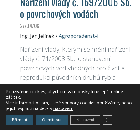
Nařízení vlády č. 169/2006 Sb.
o povrchových vodách
27/04/06
Ing. Jan Jelínek
/
Agroporadenství
Nařízení vlády, kterým se mění nařízení
vlády č. 71/2003 Sb., o stanovení
povrchových vod vhodných pro život a
reprodukci původních druhů ryb a
dalších vodních živočichů a o zjišťování a
Používáme cookies, abychom vám poskytli nejlepší online
hodnocení stavu jakosti těchto vod
zážitek.
Více informací o tom, které soubory cookies používáme, nebo
jejich vypnutí najdete v
nastavení
.
Zavřít cookie l
Vláda nařizuje:
Přijmout
Odmítnout
Nastavení
Příloha :
Text nařízení vlády
[pdf ; 172955 bytů]