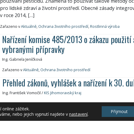
používání pesticidů. Znamená to používat takové metody ochr
pro lidské zdraví a životní prostředí. Obecné zásady integro
v roce 2014, […]
Zařazeno v
Aktuálně
,
Ochrana životního prostředí
,
Rostlinná výroba
Nařízení komise 485/2013 o zákazu použití 
vybranými přípravky
Ing. Gabriela Jeníčková
Zařazeno v
Aktuálně
,
Ochrana životního prostředí
Přehled zákonů, vyhlášek a nařízení k 30. d
Ing. František Vomočil
/
KIS Jihomoravský kraj
Přehled zákonů, vyhlášek a nařízení týkající se zemědělsk
online zážitek.
2013 odkazy na legislativu Ministerstva zemědělstvía Minist
Přijmout
váme, nebo jejich vypnutí najdete v
nastavení
.
"Sbírka zákonů 2013" (www.mvcr.cz) Přehled: Odkazy: Legisl
zemědělství: http://eagri.cz/public/web/mze/legislativa/ Le
životní prostředí: http://www.mzp.cz/cz/legislativa