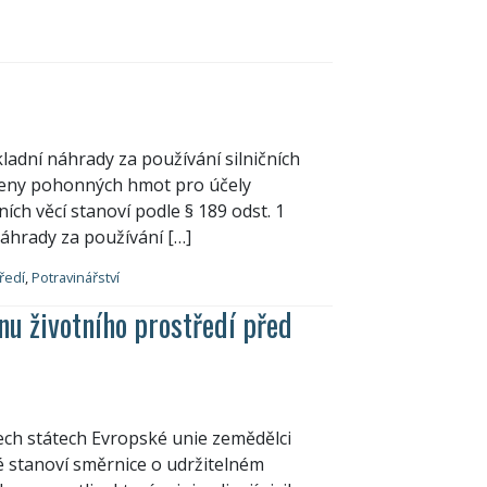
adní náhrady za používání silničních
ceny pohonných hmot pro účely
ích věcí stanoví podle § 189 odst. 1
náhrady za používání […]
ředí
,
Potravinářství
nu životního prostředí před
ech státech Evropské unie zemědělci
é stanoví směrnice o udržitelném