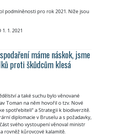
ol podmíněnosti pro rok 2021. Níže jsou
. 1. 2021
spodaření máme náskok, jsme
dků proti škůdcům klesá
dělství a také suchu bylo věnované
lav Toman na něm hovořil o tzv. Nové
spotřebiteli“ a Strategii k biodiverzitě.
ární diplomacie v Bruselu a s požadavky,
část svého vystoupení věnoval ministr
 rovněž kůrovcové kalamitě.