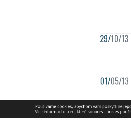
29/
10/13
01/
05/13
Používáme cookies, abychom vám poskytli nejlepší 
Více informací o tom, které soubory cookies použí