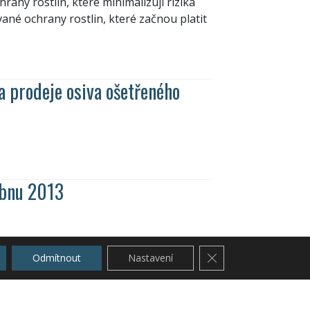
any rostlin, které minimalizují rizika
vané ochrany rostlin, které začnou platit
a prodeje osiva ošetřeného
ubnu 2013
é výroby a rozvoje venkova k 30. dubnu
Zavřít cookie lištu G
erstva pro životní prostředí Zdroj:
Odmítnout
Nastavení
ativa na portálu Ministerstva
gislativa na portálu Ministerstva pro