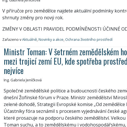
V příručce pro zemědělce najdete aktuální podmínky kontr
shrnuty změny pro nový rok.
ZMĚNY V OBLASTI PRAVIDEL PODMÍNĚNOSTI ÚČINNÉ OD 1
Zařazeno v
Aktuálně
,
Novinky a akce
,
Ochrana životního prostředí
Ministr Toman: V šetrném zemědělském ho
mezi trojicí zemí EU, kde spotřeba prostře
nejvíce
Ing. Gabriela Jeníčková
Společné zemědělské politice a budoucnosti českého země
dnešní Žofínské fórum v Praze. Ministr zemědělství Miros
zelené dohodě, Strategii Evropské komise „Od zemědělce ke 
Účastníky fóra seznámil s procesem vyjednávání české agr
které prosazuje na podporu českého zemědělství. Velkou 
Toman suchu, a to zemědělskému i vodohospodářskému, a