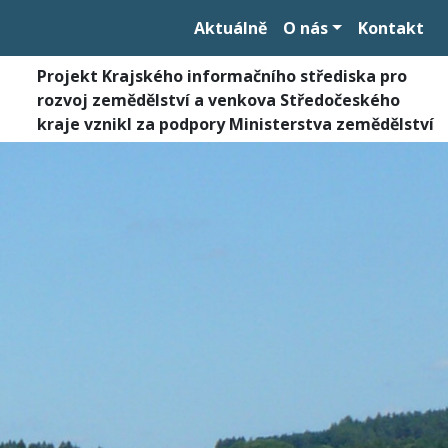
Aktuálně
O nás
Kontakt
Projekt Krajského informačního střediska pro
rozvoj zemědělství a venkova Středočeského
kraje vznikl za podpory Ministerstva zemědělství