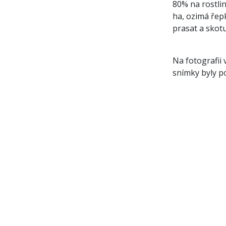
80% na rostli
ha, ozimá řep
prasat a skot
Na fotografii 
snímky byly p