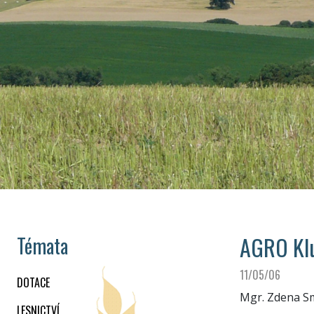
AGRO Kluk
Témata
11/05/06
DOTACE
Mgr. Zdena S
LESNICTVÍ