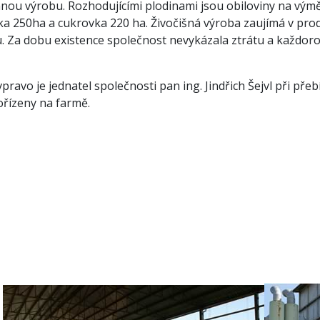
nnou výrobu. Rozhodujícími plodinami jsou obiloviny na výmě
ka 250ha a cukrovka 220 ha. Živočišná výroba zaujímá v prod
u. Za dobu existence společnost nevykázala ztrátu a každor
vpravo je jednatel společnosti pan ing. Jindřich Šejvl při pře
ořízeny na farmě.