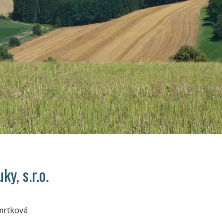
y, s.r.o.
mrtková