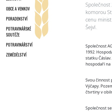
Společnost 
OBCE A VENKOV
komorou St
PORADENSTVÍ
cenu minist
Šejvl.
POTRAVINÁŘSKÉ
SOUTĚŽE
POTRAVINÁŘSTVÍ
Společnost AGR
1992. Hospoda
ZEMĚDĚLSTVÍ
statku Čáslav
hospodaří na 
Svou činnost p
Výčapy. Pozemk
čtvrtiny v ob
Společnost se