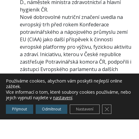
D., náměstek ministra zdravotnictví a hlavní
hygienik ČR.
Nové dobrovolné nutriční značení uvedla na
evropský trh před rokem Konfederace
potravinářského a nápojového průmyslu zemí
EU (CIAA) jako další příspěvek k činnosti
evropské platformy pro výživu, fyzickou aktivitu
a zdraví. Iniciativu, kterou v České republice
zastřešuje Potravinářská komora ČR, podpořili i
zástupci Evropského parlamentu a dalších
evropských institucí.
Používáme cookies, abychom vám poskytli nejlepší online
Uvedené společnosti vyzvaly k připojení i další
zážitek.
potravinářské podniky, aby informace pro
Více informací o tom, které soubory cookies používáme, nebo
jejich vypnutí najdete v
nastavení
.
spotřebitele byly po celé Evropě uváděny pokud
možno v jednotné a vzájemně porovnatelné
Zavřít cookie l
Přijmout
Odmítnout
Nastavení
podobě. Touto iniciativou se výrobci snaží
předjímat i nadcházející revizi evropské
legislativy v oblasti nutričního označování
potravin, jejíž legislativní schvalování ale zřejmě