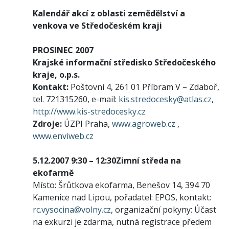
Kalendář akcí z oblasti zemědělství a
venkova ve Středočeském kraji
PROSINEC 2007
Krajské informační středisko Středočeského
kraje, o.p.s.
Kontakt:
Poštovní 4, 261 01 Příbram V – Zdaboř,
tel. 721315260, e-mail:
kis.stredocesky@atlas.cz
,
http://www.kis-stredocesky.cz
Zdroje:
ÚZPI Praha,
www.agroweb.cz
,
www.enviweb.cz
5.12.2007 9:30 – 12:30
Zimní středa na
ekofarmě
Místo: Šrůtkova ekofarma, Benešov 14, 394 70
Kamenice nad Lipou, pořadatel: EPOS, kontakt:
rc.vysocina@volny.cz
, organizační pokyny: Účast
na exkurzi je zdarma, nutná registrace předem