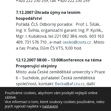
+420 222 230 259, fax: +420 222 230 259
7.12.2007
Úhrada újmy na lesním
hospodářství
Pořádá. ČLS. Odborný poradce: Prof. L. Šišák,
Ing. V. Švihla, organizační garant: Ing. P. Kyzlík,,
Mgr. I. Kubátová, tel.:221 082 384, mob.. 603 163
409, 731 576 710 , e-mail:
cesles@csvts.cz
. Místo
a čas: Praha, Dům ČS VTS, 9,00 hod.
12.12.2007 08:00 – 13:00
Konference na téma
Prosperující olejniny
Místo: aula České zemědělské univerzity v Praze
6 – Suchdole, pořadatel: Česká zemědělská
společnost, kontakt:
Becka@af.czu.cz
, další
informace: www.af.czu.cz/svri/
Používáme cookies, abychom vám poskytli nejlepší online
12.12.
Aktuality pro podnikatele.
Lektor
zážitek.
účastníky seznámí s těmi částmi reformy, které
Více informací o tom, které soubory cookies používáme, nebo
jejich vypnutí najdete v
nastavení
.
se vyplatí znát ještě nyní, na konci roku 2007,