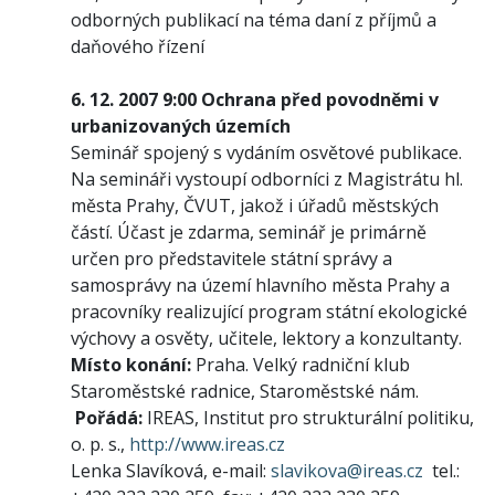
odborných publikací na téma daní z příjmů a
daňového řízení
6. 12. 2007 9:00
Ochrana před povodněmi v
urbanizovaných územích
Seminář spojený s vydáním osvětové publikace.
Na semináři vystoupí odborníci z Magistrátu hl.
města Prahy, ČVUT, jakož i úřadů městských
částí. Účast je zdarma, seminář je primárně
určen pro představitele státní správy a
samosprávy na území hlavního města Prahy a
pracovníky realizující program státní ekologické
výchovy a osvěty, učitele, lektory a konzultanty.
Místo konání:
Praha. Velký radniční klub
Staroměstské radnice, Staroměstské nám.
Pořádá:
IREAS, Institut pro strukturální politiku,
o. p. s.,
http://www.ireas.cz
Lenka Slavíková, e-mail:
slavikova@ireas.cz
tel.: