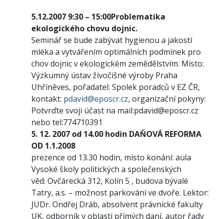
5.12.2007 9:30 – 15:00
Problematika
ekologického chovu dojnic.
Seminář se bude zabývat hygienou a jakostí
mléka a vytvářením optimálních podmínek pro
chov dojnic v ekologickém zemědělstvím. Místo:
Výzkumný ústav živočišné výroby Praha
Uhříněves, pořadatel: Spolek poradců v EZ ČR,
kontakt:
pdavid@eposcr.cz
, organizační pokyny:
Potvrďte svoji účast na mail:pdavid@eposcr.cz
nebo tel:774710391
5. 12. 2007 od 14.00 hodin
DAŇOVÁ REFORMA
OD 1.1.2008
prezence od 13.30 hodin, místo konání: aula
Vysoké školy politických a společenských
věd: Ovčárecká 312, Kolín 5 , budova bývalé
Tatry, a.s. – možnost parkování ve dvoře. Lektor:
JUDr. Ondřej Dráb, absolvent právnické fakulty
UK, odborník v oblasti přímých daní, autor řady