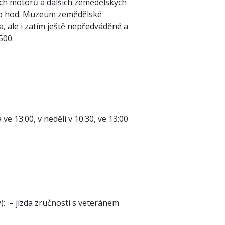
ích motorů a dalších zemědělských
7,oo hod. Muzeum zemědělské
, ale i zatím ještě nepředváděné a
500.
e 13:00, v neděli v 10:30, ve 13:00
y): – jízda zručnosti s veteránem