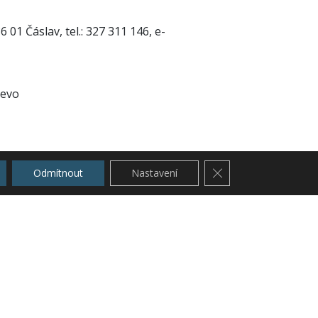
1 Čáslav, tel.: 327 311 146, e-
levo
120,-Kč, nositelé průkazek ZP a ZTP
Zavřít cookie lištu G
Odmítnout
Nastavení
L s.r.o.