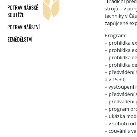
Tradiční před
POTRAVINÁŘSKÉ
strojů – v po
SOUTĚŽE
techniky v Čás
zapůjčené exp
POTRAVINÁŘSTVÍ
Program:
ZEMĚDĚLSTVÍ
– prohlídka ex
– prohlídka ex
– prohlídka d
– prohlídka de
– předvádění h
a v 15:30)
– vystoupení 
– předvádění 
– předvádění p
– program pro
– ukázka mode
– v sobotu od 
– couvání s v