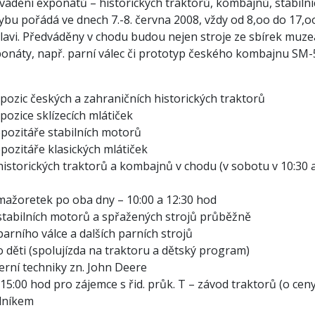
vádění exponátů – historických traktorů, kombajnů, stabiln
hybu pořádá ve dnech 7.-8. června 2008, vždy od 8,oo do 1
lavi. Předváděny v chodu budou nejen stroje ze sbírek muzea
onáty, např. parní válec či prototyp českého kombajnu SM-
pozic českých a zahraničních historických traktorů
pozice sklízecích mlátiček
epozitáře stabilních motorů
pozitáře klasických mlátiček
istorických traktorů a kombajnů v chodu (v sobotu v 10:30 a v
mažoretek po oba dny – 10:00 a 12:30 hod
stabilních motorů a spřažených strojů průběžně
arního válce a dalších parních strojů
 děti (spolujízda na traktoru a dětský program)
rní techniky zn. John Deere
15:00 hod pro zájemce s řid. průk. T – závod traktorů (o cen
alníkem