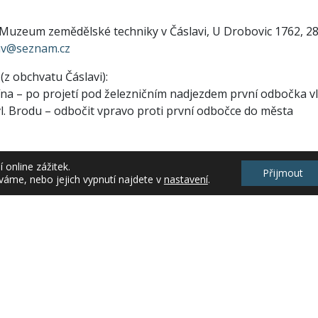
uzeum zemědělské techniky v Čáslavi, U Drobovic 1762, 286 0
av@seznam.cz
(z obchvatu Čáslavi):
ína – po projetí pod železničním nadjezdem první odbočka v
l. Brodu – odbočit vpravo proti první odbočce do města
Kč, děti od 6 do 15 let, studenti a důchodci 30,- Kč, rodinné 
online zážitek.
vodcem zdarma
Přijmout
váme, nebo jejich vypnutí najdete v
nastavení
.
a semináře
ht 2026 Krajské informační středisko Středočeského kraje, o.p.s. |
e-FRACTA