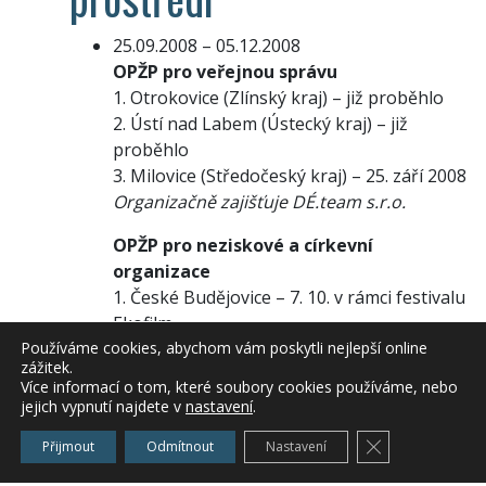
25.09.2008 – 05.12.2008
OPŽP pro veřejnou správu
1. Otrokovice (Zlínský kraj) – již proběhlo
2. Ústí nad Labem (Ústecký kraj) – již
proběhlo
3. Milovice (Středočeský kraj) – 25. září 2008
Organizačně zajišťuje DÉ.team s.r.o.
OPŽP pro neziskové a církevní
organizace
1. České Budějovice – 7. 10. v rámci festivalu
Ekofilm
Používáme cookies, abychom vám poskytli nejlepší online
2. Praha – rozmezí 3. – 7. 11.
zážitek.
3. Brno – rozmezí 1. – 5. 12.
Více informací o tom, které soubory cookies používáme, nebo
Organizačně zajišťuje Zelený kruh
jejich vypnutí najdete v
nastavení
.
Zavřít cookie l
OPŽP pro podnikatelskou sféru
Přijmout
Odmítnout
Nastavení
1. Praha – 4. 11.