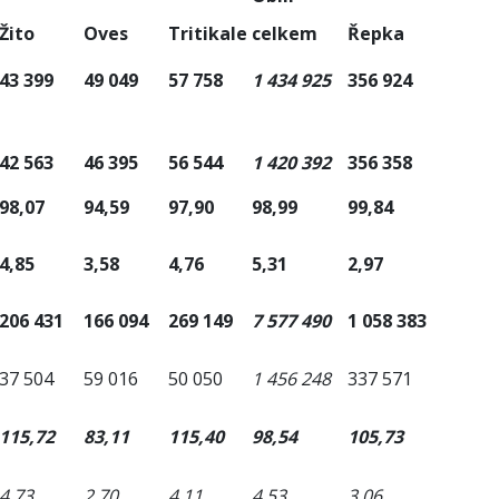
Žito
Oves
Tritikale
celkem
Řepka
43 399
49 049
57 758
1 434 925
356 924
42 563
46 395
56 544
1 420 392
356 358
98,07
94,59
97,90
98,99
99,84
4,85
3,58
4,76
5,31
2,97
206 431
166 094
269 149
7 577 490
1 058 383
37 504
59 016
50 050
1 456 248
337 571
115,72
83,11
115,40
98,54
105,73
4,73
2,70
4,11
4,53
3,06