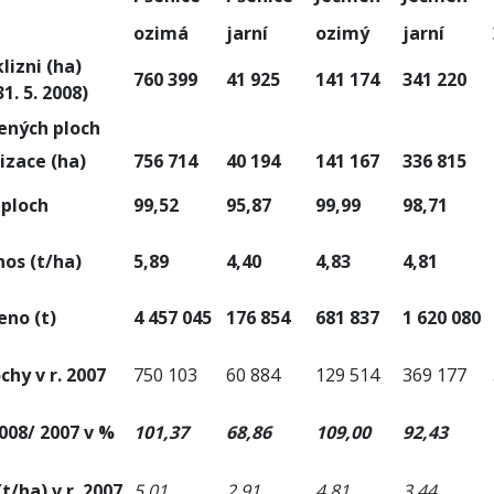
ozimá
jarní
ozimý
jarní
lizni (ha)
760 399
41 925
141 174
341 220
1. 5. 2008)
ených ploch
izace (ha)
756 714
40 194
141 167
336 815
 ploch
99,52
95,87
99,99
98,71
os (t/ha)
5,89
4,40
4,83
4,81
eno (t)
4 457 045
176 854
681 837
1 620 080
chy v r. 2007
750 103
60 884
129 514
369 177
008/ 2007 v %
101,37
68,86
109,00
92,43
t/ha) v r. 2007
5,01
2,91
4,81
3,44