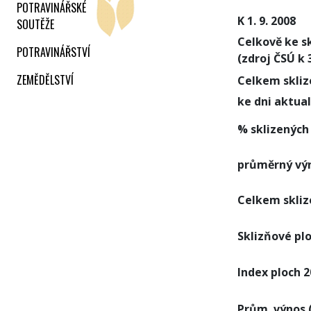
POTRAVINÁŘSKÉ
K 1. 9. 2008
SOUTĚŽE
Celkově ke sk
POTRAVINÁŘSTVÍ
(zdroj ČSÚ k 3
ZEMĚDĚLSTVÍ
Celkem skliz
ke dni aktual
% sklizených
průměrný výn
Celkem skliz
Sklizňové plo
Index ploch 2
Prům. výnos (