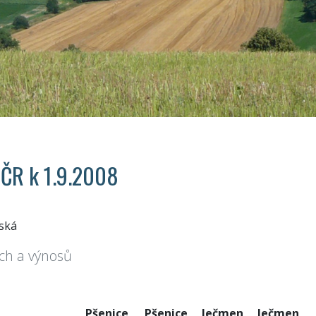
v ČR k 1.9.2008
ská
ch a výnosů
Pšenice
Pšenice
Ječmen
Ječmen