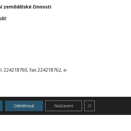
í zemědělské činnosti
ošť
l. 224218760, fax 224218762, e-
Zavřít cookie lištu G
Odmítnout
Nastavení
L s.r.o.