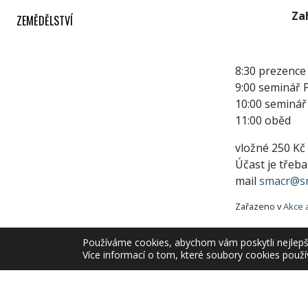
Za
ZEMĚDĚLSTVÍ
8:30 prezence
9:00 seminář
10:00 seminá
11:00 oběd
vložné 250 Kč
Účast je třeba
mail
smacr@sm
Zařazeno v
Akce 
Používáme cookies, abychom vám poskytli nejlepší 
Více informací o tom, které soubory cookies použí
Copyrig