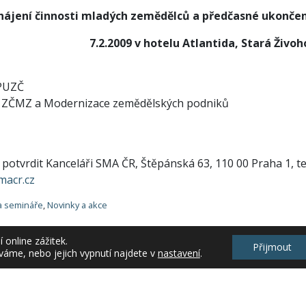
hájení činnosti mladých zemědělců a předčasné ukončen
7.2.2009 v hotelu Atlantida, Stará Živoh
 PUZČ
ř ZČMZ a Modernizace zemědělských podniků
 potvrdit Kanceláři SMA ČR, Štěpánská 63, 110 00 Praha 1, te
acr.cz
a semináře
,
Novinky a akce
online zážitek.
Přijmout
váme, nebo jejich vypnutí najdete v
nastavení
.
ht 2026 Krajské informační středisko Středočeského kraje, o.p.s. |
e-FRACTA