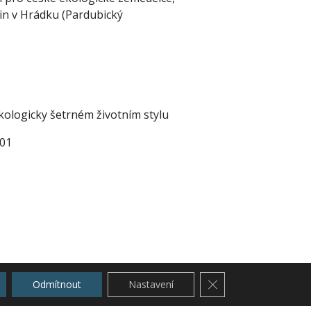
din v Hrádku (Pardubický
ologicky šetrném životním stylu
501
Zavřít cookie lištu G
Odmítnout
Nastavení