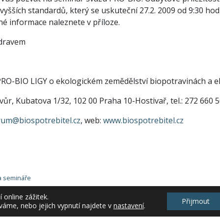
e vyšších standardů, který se uskuteční 27.2. 2009 od 9:30 ho
né informace naleznete v příloze.
zdravem
RO-BIO LIGY o ekologickém zemědělství biopotravinách a ek
vůr,
Kubatova 1/32,
102 00 Praha 10-Hostivař,
tel.: 272 660 
rum@biospotrebitel.cz
,
web:
www.biospotrebitel.cz
a semináře
online zážitek.
Přijmout
váme, nebo jejich vypnutí najdete v
nastavení
.