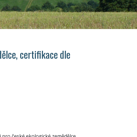
ělce, certifikace dle
i pro české ekologické zemědělce,