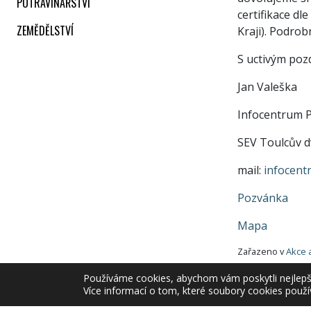
POTRAVINÁŘSTVÍ
certifikace dl
ZEMĚDĚLSTVÍ
Kraji). Podrob
S uctivým po
Jan Valeška
Infocentrum P
SEV Toulcův d
mail:
infocent
Pozvánka
Mapa
Zařazeno v
Akce 
Používáme cookies, abychom vám poskytli nejlepší 
Více informací o tom, které soubory cookies použí