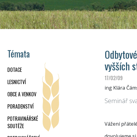
Odbytové 
Témata
vyšších 
DOTACE
17/02/09
LESNICTVÍ
ing Klára Čám
OBCE A VENKOV
Seminář sv
PORADENSTVÍ
POTRAVINÁŘSKÉ
Vážení přátelé
SOUTĚŽE
dovolujeme si