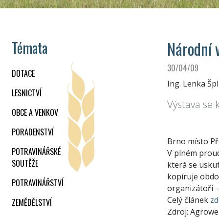
Národní 
Témata
30/04/09
DOTACE
Ing. Lenka Špl
LESNICTVÍ
Výstava se 
OBCE A VENKOV
PORADENSTVÍ
Brno místo P
POTRAVINÁŘSKÉ
V plném proud
SOUTĚŽE
která se usku
kopíruje obdob
POTRAVINÁŘSTVÍ
organizátoři – 
Celý článek
zd
ZEMĚDĚLSTVÍ
Zdroj: Agrow