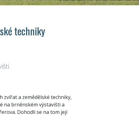
lské techniky
šti.
 zvířat a zemědělské techniky,
vé na brněnském výstavišti a
řerova. Dohodli se na tom její