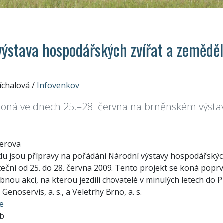
výstava hospodářských zvířat a zemědě
íchalová
/
Infovenkov
koná ve dnech 25.–28. června na brněnském výstavi
řerova
u jsou přípravy na pořádání Národní výstavy hospodářských
teční od 25. do 28. června 2009. Tento projekt se koná popr
nou akci, na kterou jezdili chovatelé v minulých letech do P
Genoservis, a. s., a Veletrhy Brno, a. s.
e
eb