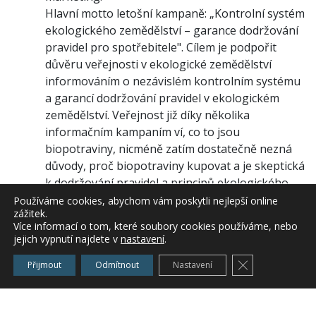
Hlavní motto letošní kampaně: „Kontrolní systém
ekologického zemědělství – garance dodržování
pravidel pro spotřebitele". Cílem je podpořit
důvěru veřejnosti v ekologické zemědělství
informováním o nezávislém kontrolním systému
a garancí dodržování pravidel v ekologickém
zemědělství. Veřejnost již díky několika
informačním kampaním ví, co to jsou
biopotraviny, nicméně zatím dostatečně nezná
důvody, proč biopotraviny kupovat a je skeptická
k dodržování pravidel a principů ekologického
zemědělství. Organizátoři kampaně, společnost
Používáme cookies, abychom vám poskytli nejlepší online
zážitek.
Green marketing a komunikační agentura
Více informací o tom, které soubory cookies používáme, nebo
Outcomm, využijí sloganu „BIO – důvěřujte
jejich vypnutí najdete v
nastavení
.
přírodě… a ona vám to vrátí" k ujištění
Zavřít cookie l
Přijmout
Odmítnout
Nastavení
spotřebitelů, že biopotravinám mohou
důvěřovat.
Organizátoři již nyní vyzývají všechny