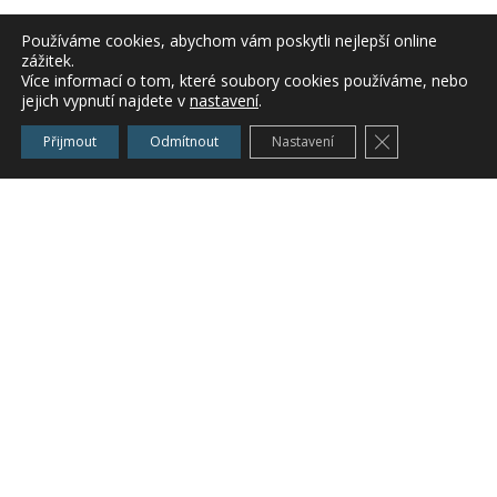
Používáme cookies, abychom vám poskytli nejlepší online
6.
Povolení k odběru vody pro potřeby
zážitek.
ochrany rostlin-vlastní studna, potok apod.
Více informací o tom, které soubory cookies používáme, nebo
jejich vypnutí najdete v
nastavení
.
Zavřít cookie l
Přijmout
Odmítnout
Nastavení
7.
Poradenská činnost z praxe
Na tyto činnosti lze čerpat dotaci z PRV
do výše
80% dotační titul
I.3.4 “Využívání poradenských služeb “(PRV)