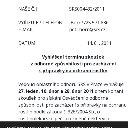
NAŠE Č. J.
SRS
004432/2011
VYŘIZUJE / TELEFON
Born
/725 571 836
E-MAIL
petr.born@srs.cz
DATUM
14. 01. 2011
Vyhlášení termínu zkoušek
z odborné způsobilosti pro zacházení
s přípravky na ochranu rostlin
Vedoucí oblastního odboru SRS v Praze vyhlašuje
27. leden, 10. únor a 28. únor 2011
dnem konání
zkoušek pro získání Osvědčení o odborné
způsobilosti pro zacházení s přípravky na ochranu
rostlin podle zákona č. 326/2004 Sb., o
rostlinolékařské péči a o změně některých
souvisejících zákonů, v platném znění.