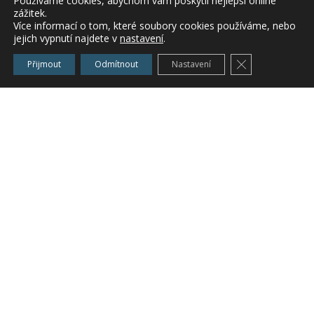
Používáme cookies, abychom vám poskytli nejlepší online
Zkoušky se budou konat od
09:00 hodin
na adrese:
zážitek.
Více informací o tom, které soubory cookies používáme, nebo
Střední zahradnická škola Mělník, Na Polabí 411,
jejich vypnutí najdete v
nastavení
.
276 01 Mělník
Zavřít cookie l
Přijmout
Odmítnout
Nastavení
*Kontaktní údaje: Ing. Eva Holečková
*E-mail: eva.holeckova@srs.cz
*Telefon: 315 670 671, 725 896 861
*Další podrobnosti získáte na:
www.srs.cz
Uchazeči o zkoušku budou obesláni písemnou
pozvánkou na základě jimi podaných přihlášek.
Ing. Vladislava Sedláková, v.r.
vedoucí oblastního odboru Praha