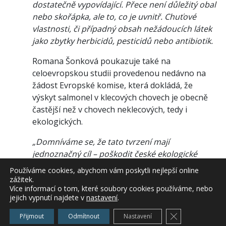
dostatečně vypovídající. Přece není důležitý obal
nebo skořápka, ale to, co je uvnitř. Chuťové
vlastnosti, či případný obsah nežádoucích látek
jako zbytky herbicidů, pesticidů nebo antibiotik.
Romana Šonková poukazuje také na
celoevropskou studii provedenou nedávno na
žádost Evropské komise, která dokládá, že
výskyt salmonel v klecových chovech je obecně
častější než v chovech neklecových, tedy i
ekologických.
„Domníváme se, že tato tvrzení mají
jednoznačný cíl – poškodit české ekologické
zemědělce, konkrétně chovatele nosnic. Test
Používáme cookies, abychom vám poskytli nejlepší online
zveřejněný v MF Dnes porovnává sedmnáct
zážitek.
Více informací o tom, které soubory cookies používáme, nebo
druhů vajec – z toho pouze tři druhy biovajec,
jejich vypnutí najdete v
nastavení
.
přičemž v názvu článku se ale uvádí, že BIOVEJCE
JSOU HORŠÍ NEŽ BĚŽNÁ VAJÍČKA. To by nejdříve
Zavřít cookie l
Přijmout
Odmítnout
Nastavení