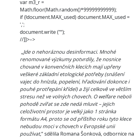
var m3_r =
Math.floor(Math.random()*99999999999);
if (!document.MAX_used) document.MAX_used =
',';
document.write ("“);
//]]>–>
„Jde o nehoráznou desinformaci. Mnohé
renomované výzkumy potvrdily, že nosnice
chované v konvenčních klecích mají upřeny
veškeré základní etologické potřeby (snášení
vajec do hnízda, popelení, hřadování dokonce i
pouhé protřepání křídel) a žijí celkově ve větším
stresu než ve volných chovech. O welfare neboli
pohodě zvířat se zde nedá mluvit – jejich
celoživotní prostor je velký jako 1 stránka
formátu A4, proto se od příštího roku tyto klece
nebudou moci v chovech v Evropské unii
používat
,“ sdělila Romana Šonková, odbornice na