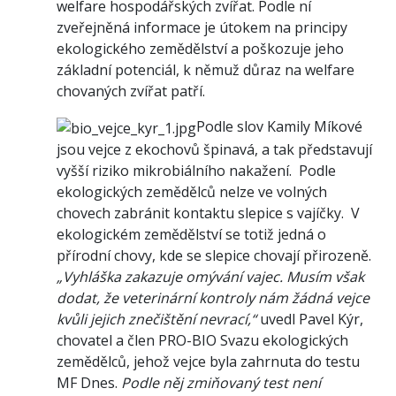
welfare hospodářských zvířat. Podle ní
zveřejněná informace je útokem na principy
ekologického zemědělství a poškozuje jeho
základní potenciál, k němuž důraz na welfare
chovaných zvířat patří.
Podle slov Kamily Míkové
jsou vejce z ekochovů špinavá, a tak představují
vyšší riziko mikrobiálního nakažení. Podle
ekologických zemědělců nelze ve volných
chovech zabránit kontaktu slepice s vajíčky. V
ekologickém zemědělství se totiž jedná o
přírodní chovy, kde se slepice chovají přirozeně.
„Vyhláška zakazuje omývání vajec. Musím však
dodat, že veterinární kontroly nám žádná vejce
kvůli jejich znečištění nevrací,“
uvedl Pavel Kýr,
chovatel a člen PRO-BIO Svazu ekologických
zemědělců, jehož vejce byla zahrnuta do testu
MF Dnes.
Podle něj zmiňovaný test není