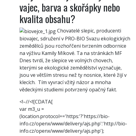
vajec, barva a skořápky nebo
kvalita obsahu?
Chovatelé slepic, producenti
biovajec, sdružení v PRO-BIO Svazu ekologických
zemědělců jsou rozhořčeni tvrzením odbornice
na výživu Kamily Míkové. Ta na stránkách MF
Dnes tvrdí, že slepice ve volných chovech,
kterými se ekologické zemědělství vyznačuje,
jsou ve větším stresu než ty nosnice, které žijí v
klecích. Tím vyvrací vžitý názor a mnoha
vědeckými studiemi potvrzený opačný fakt.
<!–//<![CDATA[
var m3_u =
(location.protocol=='https:'?'https://bio-
info.cz/openx/www/delivery/ajs.php':'http://bio-
info.cz/openx/www/delivery/ajs.php');