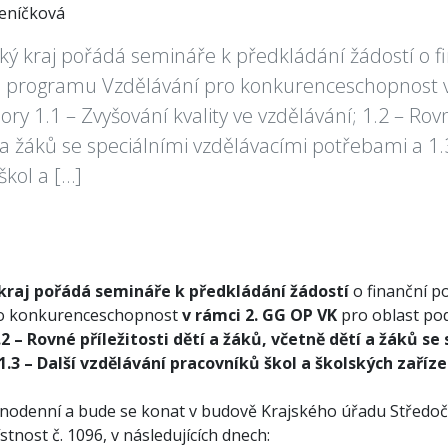
Jeníčková
 kraj pořádá semináře k předkládání žádostí o f
 programu Vzdělávání pro konkurenceschopnost v
ry 1.1 – Zvyšování kvality ve vzdělávání; 1.2 – Rovné
 a žáků se speciálními vzdělávacími potřebami a 1.
škol a […]
kraj pořádá semináře k předkládání žádostí
o finanční 
ro konkurenceschopnost
v rámci 2. GG OP VK
pro oblast p
.2 – Rovné příležitosti dětí a žáků, včetně dětí a žáků s
.3 – Další vzdělávání pracovníků škol a školských zaříz
dnodenní a bude se konat v budově Krajského úřadu Středoč
stnost č. 1096, v následujících dnech: