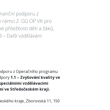
inanční podporu z
 rámci 2. GG OP VK pro
 příležitosti dětí a žáků,
3 – Další vzdělávání
podporu z Operačního programu
odpory
1.1 – Zvyšování kvality ve
e speciálními vzdělávacími
ení ve Středočeském kraji.
eského kraje, Zborovská 11, 150