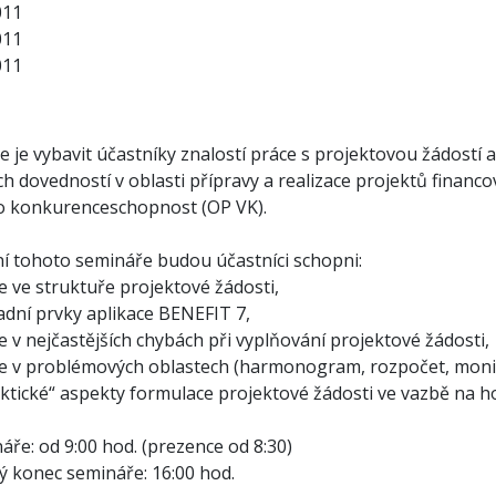
5. 2011
5. 2011
011
 je vybavit účastníky znalostí práce s projektovou žádostí a
jich dovedností v oblasti přípravy a realizace projektů fina
o konkurenceschopnost (OP VK).
í tohoto semináře budou účastníci schopni:
e ve struktuře projektové žádosti,
adní prvky aplikace BENEFIT 7,
e v nejčastějších chybách při vyplňování projektové žádosti,
se v problémových oblastech (harmonogram, rozpočet, monit
aktické“ aspekty formulace projektové žádosti ve vazbě na h
ře: od 9:00 hod. (prezence od 8:30)
 konec semináře: 16:00 hod.