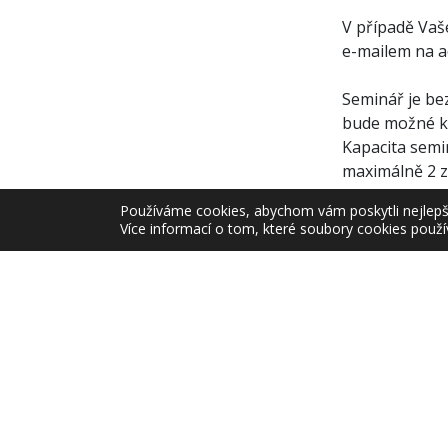
V případě Vaš
e-mailem na 
Seminář je be
bude možné ko
Kapacita semi
maximálně 2 z
(28.4.2011)
Používáme cookies, abychom vám poskytli nejlepší 
Více informací o tom, které soubory cookies použí
dokumenty
Pozvánka
registrač
Oprávněn
Zdroj: Úřad S
Zařazeno v
Akce 