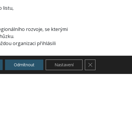
 listu,
gionálního rozvoje, se kterými
chůzku.
dou organizaci přihlásili
Zavřít cookie lištu G
Odmítnout
Nastavení