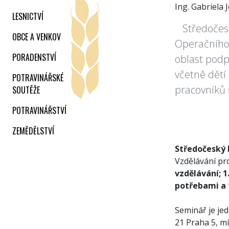
Ing. Gabriela 
LESNICTVÍ
Středočeský
OBCE A VENKOV
Operačního
PORADENSTVÍ
oblast podpo
včetně dětí
POTRAVINÁŘSKÉ
pracovníků 
SOUTĚŽE
POTRAVINÁŘSTVÍ
ZEMĚDĚLSTVÍ
Středočeský 
Vzdělávání p
vzdělávání; 1
potřebami a 1
Seminář je je
21 Praha 5, mí