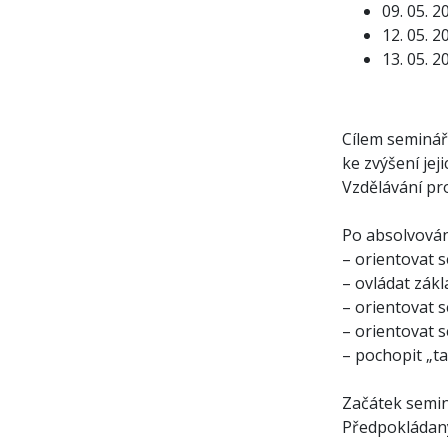
09. 0
12. 0
13. 05. 2
Cílem semináře
ke zvýšení je
Vzdělávání pr
Po absolvován
– orientovat s
– ovládat zákl
– orientovat s
– orientovat 
– pochopit „t
Začátek seminá
Předpokládaný