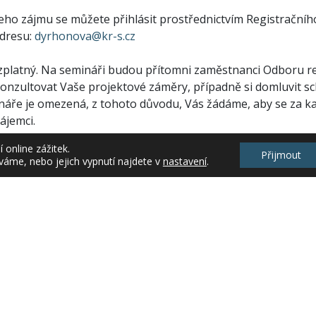
eho zájmu se můžete přihlásit prostřednictvím Registračního
adresu:
dyrhonova@kr-s.cz
zplatný. Na semináři budou přítomni zaměstnanci Odboru re
nzultovat Vaše projektové záměry, případně si domluvit s
náře je omezená, z tohoto důvodu, Vás žádáme, aby se za kaž
ájemci.
online zážitek.
Přijmout
váme, nebo jejich vypnutí najdete v
nastavení
.
 – Jak napsat projektovou žádost.doc
(263 kB)
ní list.doc
(253 kB)
í předkladatelé žádostí
(29 kB)
tředočeského kraje
a semináře
,
Informace z Krajského úřadu