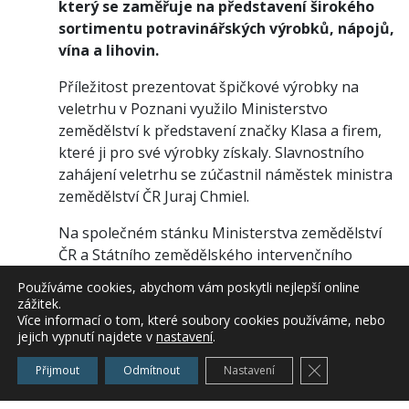
který se zaměřuje na představení širokého
sortimentu potravinářských výrobků, nápojů,
vína a lihovin.
Příležitost prezentovat špičkové výrobky na
veletrhu v Poznani využilo Ministerstvo
zemědělství k představení značky Klasa a firem,
které ji pro své výrobky získaly. Slavnostního
zahájení veletrhu se zúčastnil náměstek ministra
zemědělství ČR Juraj Chmiel.
Na společném stánku Ministerstva zemědělství
ČR a Státního zemědělského intervenčního
fondu se aktivně prezentuje 14 českých firem,
Používáme cookies, abychom vám poskytli nejlepší online
jejichž výrobky byly oceněny značkou kvality
zážitek.
Klasa, a dojmy jsou velmi dobré. Polsko je
Více informací o tom, které soubory cookies používáme, nebo
jejich vypnutí najdete v
nastavení
.
důležitý obchodní partner ČR a pro české firmy
jde o perspektivní trh.
Zavřít cookie l
Přijmout
Odmítnout
Nastavení
Český stánek patří k nejzajímavějším a navštívil