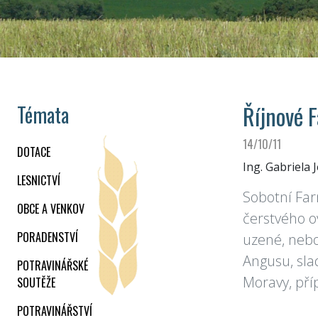
Říjnové 
Témata
14/10/11
DOTACE
Ing. Gabriela 
LESNICTVÍ
Sobotní Fa
OBCE A VENKOV
čerstvého o
PORADENSTVÍ
uzené, nebo
Angusu, slad
POTRAVINÁŘSKÉ
Moravy, př
SOUTĚŽE
POTRAVINÁŘSTVÍ