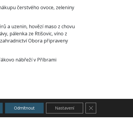
ákupu čerstvého ovoce, zeleniny
ýrů a uzenin, hovězí maso z chovu
y, pálenka ze Rtišovic, víno z
 zahradnictví Obora připraveny
ořákovo nábřeží v Příbrami
Zavřít cookie lištu G
Odmítnout
Nastavení
L s.r.o.