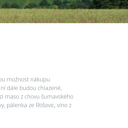
nou možnost nákupu
mání dále budou chlazené,
vězí maso z chovu šumavského
, pálenka ze Rtišovic, víno z