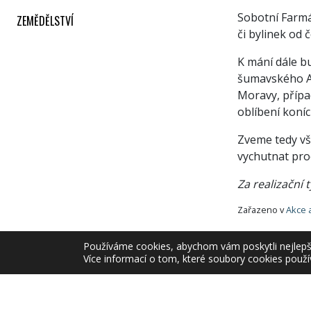
Sobotní Farm
ZEMĚDĚLSTVÍ
či bylinek od 
K mání dále b
šumavského An
Moravy, přípa
oblíbení koníc
Zveme tedy vše
vychutnat proc
Za realizační
Zařazeno v
Akce 
Používáme cookies, abychom vám poskytli nejlepší 
Více informací o tom, které soubory cookies použí
Copyrig