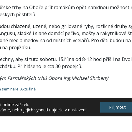
ářské trhy na Oboře příbramákům opět nabídnou možnost n
českých pěstitelů.
udou chlazené, uzené, nebo grilované ryby, rozličné druhy s
gusu, sladké i slané domácí pečivo, mošty a rakytníkové štáv
dně med a medovina od místních včelařů. Pro děti budou na
i na projížďku.
chny, aby si tuto sobotu, 15.října od 8-12 hod přišli na Dv
házku. Přihlášeno je cca 30 prodejců.
 tým Farmářských trhů Obora Ing.Michael Shrbený
a semináře
,
Aktuálně
online zážitek.
Přijmout
váme, nebo jejich vypnutí najdete v
nastavení
.
ht 2026 Krajské informační středisko Středočeského kraje, o.p.s. |
e-FRACTA