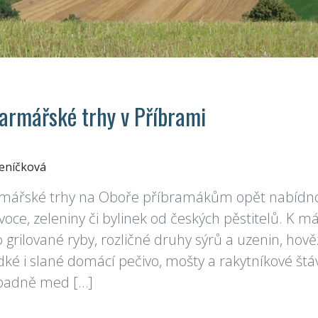
Farmářské trhy v Příbrami
Jeníčková
rmářské trhy na Oboře příbramákům opět nabíd
voce, zeleniny či bylinek od českých pěstitelů. K 
 grilované ryby, rozličné druhy sýrů a uzenin, ho
ké i slané domácí pečivo, mošty a rakytníkové štávy
ípadně med […]