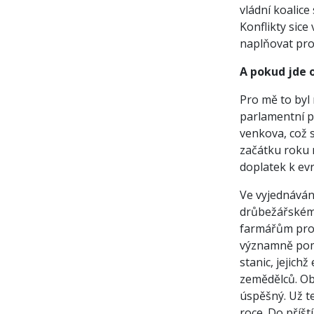
vládní koalic
Konflikty sice
naplňovat pro
A pokud jde 
Pro mě to byl 
parlamentní p
venkova, což s
začátku roku n
doplatek k ev
Ve vyjednáván
drůbežářském 
farmářům prob
významně pomo
stanic, jejich
zemědělců. Obe
úspěšný. Už te
roce. Do příš