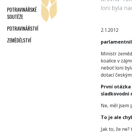
loni byla n
POTRAVINÁŘSKÉ
SOUTĚŽE
POTRAVINÁŘSTVÍ
2.1.2012
ZEMĚDĚLSTVÍ
parlamentnili
Ministr zemědě
koalice v zájm
neboť loni byl
dotací český
První otázka 
sladkovodní 
Ne, měl jsem 
To je ale chy
Jak to, že ne?