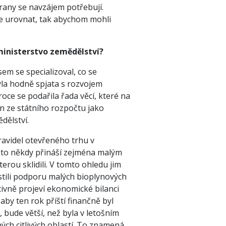
rany se navzájem potřebují.
 je urovnat, tak abychom mohli
 ministerstvo zemědělství?
em se specializoval, co se
yla hodně spjata s rozvojem
oce se podařila řada věcí, které na
un ze státního rozpočtu jako
dělství.
ravidel otevřeného trhu v
a to někdy přináší zejména malým
ou sklidili. V tomto ohledu jim
tili podporu malých bioplynových
tivně projeví ekonomické bilanci
aby ten rok příští finančně byl
, bude větší, než byla v letošním
ých citlivých oblastí. To znamená