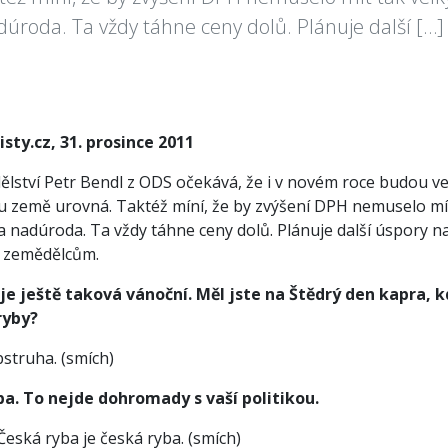
adúroda. Ta vždy táhne ceny dolů. Plánuje další […]
sty.cz, 31. prosince 2011
lství Petr Bendl z ODS očekává, že i v novém roce budou ve v
u země urovná. Taktéž míní, že by zvýšení DPH nemuselo mít 
a nadúroda. Ta vždy táhne ceny dolů. Plánuje další úspory na
m zemědělcům.
je ještě taková vánoční. Měl jste na Štědrý den kapra, 
ryby?
pstruha. (smích)
ba. To nejde dohromady s vaší politikou.
 Česká ryba je česká ryba. (smích)