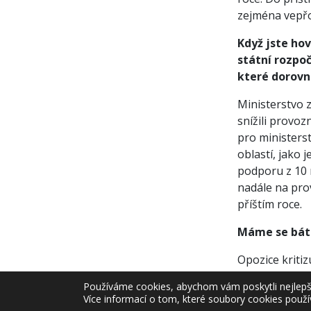
zejména vepřo
Když jste ho
státní rozpoč
které dorovn
Ministerstvo 
snížili provo
pro ministerst
oblastí, jako 
podporu z 10 
nadále na pro
příštím roce.
Máme se bát 
Opozice kritiz
na fakt, že n
Používáme cookies, abychom vám poskytli nejlepší 
nebyla dobrá, 
Více informací o tom, které soubory cookies použí
prodají za dvě