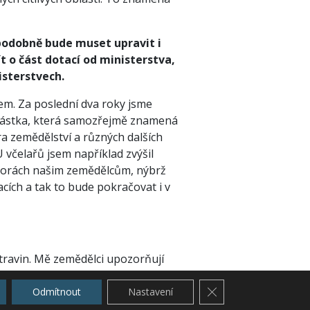
ěpodobně bude muset upravit i
t o část dotací od ministerstva,
isterstvech.
m. Za poslední dva roky jsme
á částka, která samozřejmě znamená
ra zemědělství a různých dalších
U včelařů jsem například zvýšil
dporách našim zemědělcům, nýbrž
ích a tak to bude pokračovat i v
potravin. Mě zemědělci upozorňují
. V okamžiku, kdy úroda brambor
Zavřít cookie lištu G
ak jsou zemědělci rádi, že je
Odmítnout
Nastavení