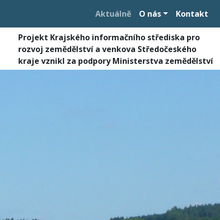
Aktuálně
O nás
Kontakt
Projekt Krajského informačního střediska pro
rozvoj zemědělství a venkova Středočeského
kraje vznikl za podpory Ministerstva zemědělství