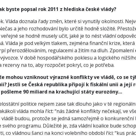
ak byste popsal rok 2011 z hlediska české vlády?
ok. Vláda doznala řady změn, které si vynutily okolnosti. Nej
Nečas a jeho rozhodování bylo určitě hodně složité. Přesto
 veřejné se hodně musely učit, jaké je to nést vládní odpově
á. Vláda je pod velkým tlakem, zejména finanční krize, která 
trpí přerozdělováním, regulacemi a žitím na dluh. Zpomalení
 vývozce. V době hospodářského poklesu a logického nižšíh
a rezervy na to, aby rozpočet pokryl, co je potřeba.
že mohou vzniknout výrazné konflikty ve vládě, co se tý
ii? Jestli se Česká republika připojí k fiskální unii a je
a pošleme 90 miliard na krachující státy eurozóny…
celostátní politice nejsem zase tak dlouho jako v té regionál
akákoli vláda mohla říct: “nás žádné konflikty nečekají, ve vš
e vládě budou, protože se jedná samozřejmě o konkurenční bo
ze svého programu. Důležité je, zda vládní koalice bude sc
 ti, co vládnou šanci na konci volebního období říci: “kus prá