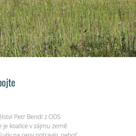
bojte
ělství Petr Bendl z ODS
že je koalice v zájmu země
 vliv na ceny potravin, neboť