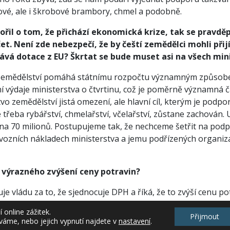
vé, ale i škrobové brambory, chmel a podobně.
vořil o tom, že přichází ekonomická krize, tak se pravd
et. Není zde nebezpečí, že by čeští zemědělci mohli přijí
ává dotace z EU? Škrtat se bude muset asi na všech min
zemědělství pomáhá státnímu rozpočtu významným způsobe
zní výdaje ministerstva o čtvrtinu, což je poměrně významn
vo zemědělství jistá omezení, ale hlavní cíl, kterým je podpo
je třeba rybářství, chmelařství, včelařství, zůstane zachován. 
na 70 milionů. Postupujeme tak, že nechceme šetřit na po
vozních nákladech ministerstva a jemu podřízených organizac
výrazného zvýšení ceny potravin?
uje vládu za to, že sjednocuje DPH a říká, že to zvýší cenu 
ejvětší vliv na cenu komodit a potravin má úroda či neúroda
online zážitek.
byla výkupní cena osm korun. V okamžiku, kdy je nadúroda, t
Přijmout
váme, nebo jejich vypnutí najdete v
nastavení
.
 koruny.