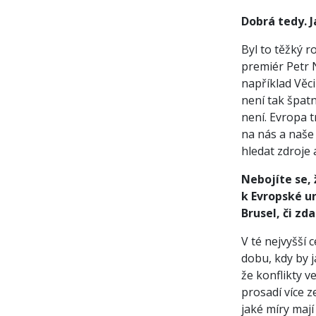
Dobrá tedy. J
Byl to těžký r
premiér Petr 
například Věci
není tak špatn
není. Evropa 
na nás a naše
hledat zdroje 
Nebojíte se, 
k Evropské un
Brusel, či zd
V té nejvyšší 
dobu, kdy by j
že konflikty v
prosadí více 
jaké míry mají