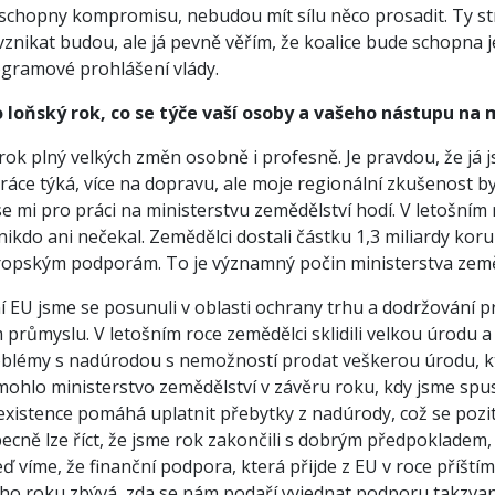
e schopny kompromisu, nebudou mít sílu něco prosadit. Ty st
 vznikat budou, ale já pevně věřím, že koalice bude schopna
gramové prohlášení vlády.
o loňský rok, co se týče vaší osoby a vašeho nástupu na
rok plný velkých změn osobně i profesně. Je pravdou, že já js
ráce týká, více na dopravu, ale moje regionální zkušenost b
e mi pro práci na ministerstvu zemědělství hodí. V letošním r
ikdo ani nečekal. Zemědělci dostali částku 1,3 miliardy kor
ropským podporám. To je významný počin ministerstva země
í EU jsme se posunuli v oblasti ochrany trhu a dodržování p
průmyslu. V letošním roce zemědělci sklidili velkou úrodu 
lémy s nadúrodou s nemožností prodat veškerou úrodu, kter
hlo ministerstvo zemědělství v závěru roku, kdy jsme spus
ž existence pomáhá uplatnit přebytky z nadúrody, což se pozi
cně lze říct, že jsme rok zakončili s dobrým předpokladem, 
ď víme, že finanční podpora, která přijde z EU v roce příštím
tího roku zbývá, zda se nám podaří vyjednat podporu takzvan