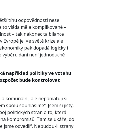
větší tíhu odpovědnosti nese
že to vláda měla komplikované –
dnost – tak nakonec ta bilance
v Evropě je. Ve světě krize ale
 ekonomiky pak dopadá logicky i
o výběru daní není jednoduché
ká například politiky ve vztahu
jí rozpočet bude kontrolovat
ní a komunální, ale nepamatuji si
em spolu souhlasíme“. Jsem si jistý,
j politických stran o to, která
hopna kompromisů. Tam se ukáže, do
ce jsme odvedli“. Nebudou-li strany