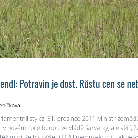
endl: Potravin je dost. Růstu cen se ne
Jeníčková
rlamentnilisty.cz, 31. prosince 2011 Ministr zeměd
i v novém roce budou ve vládě šarvátky, ale věří, 
též míní, že by zvýšení DPH nemuselo mít tak velký