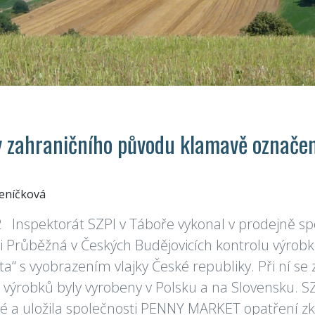
y zahraničního původu klamavě označené
Jeníčková
2 Inspektorát SZPI v Táboře vykonal v prodejně 
lici Průběžná v Českých Budějovicích kontrolu výro
ta“ s vyobrazením vlajky České republiky. Při ní se zji
výrobků byly vyrobeny v Polsku a na Slovensku. SZ
é a uložila společnosti PENNY MARKET opatření zk