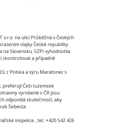
.r.o. na ulici Průběžná v Českých
brazením vlajky České republiky.
u a na Slovensku. SZPI vyhodnotila
í zkontrolovat a případně
.
áčů z Polska a sýru Maratonec s
, preferují Češi tuzemské
otraviny vyrobené v ČR jsou
ách odpovídá skutečnosti, aby
akub Šebesta.
ářské inspekce , tel.: +420 542 426