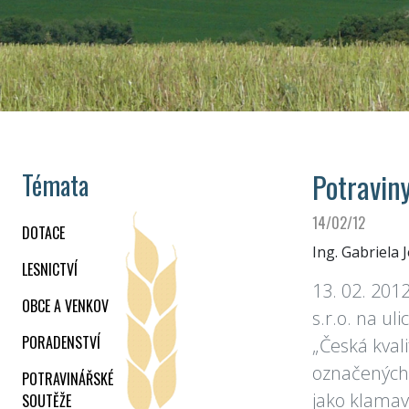
Potravin
Témata
14/02/12
DOTACE
Ing. Gabriela 
LESNICTVÍ
13. 02. 201
OBCE A VENKOV
s.r.o. na u
PORADENSTVÍ
„Česká kvali
označených 
POTRAVINÁŘSKÉ
jako klamav
SOUTĚŽE