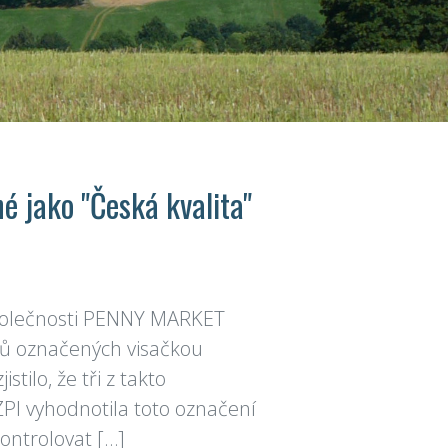
 jako "Česká kvalita"
společnosti PENNY MARKET
bků označených visačkou
stilo, že tři z takto
PI vyhodnotila toto označení
ontrolovat […]