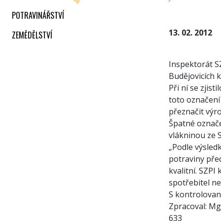
POTRAVINÁŘSTVÍ
13. 02. 2012
ZEMĚDĚLSTVÍ
Inspektorát S
Budějovicích 
Při ní se zjis
toto označení
přeznačit výr
Špatné označe
vlákninou ze 
„Podle výsled
potraviny pře
kvalitní. SZP
spotřebitel ne
S kontrolovan
Zpracoval:
Mgr
633