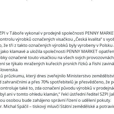
ZPI v Táboře vykonal v prodejně společnosti PENNY MARKET s
kontrolu výrobků označených visačkou „Česká kvalita“ s vyo
tilo, že tři z takto označených výrobků byly vyrobeny v Polsk
 jako klamavé a uložila společnosti PENNY MARKET opatřen
obky označené touto visačkou na všech svých provozovnách
ní se týkalo mražených kuřecích prsních řízků a Fishi zavin
Slovenska.
ků průzkumu, který dnes zveřejnilo Ministerstvo zemědělství
d zahraničními a přes 70% spotřebitelů je přesvědčeno, že p
I kontroluje také to, zda označení původu výrobků v prodejn
byl ani v tomto ohledu klamán,“ řekl ústřední ředitel SZPI J
ou osobou bude zahájeno správní řízení o udělení pokuty.
. Michal Spáčil – tiskový mluvčí Státní zemědělské a potravin