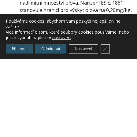
nadlimitní množství olova. Nařízení ES č. 1881
stanovuje hranici pro výskyt olova na 0,20mg/kg,
v odebraném vzorku analýza potvrdila množství
Používáme cookies, abychom vám poskytli nejlepší online
0,51mg/kg a potravina byla proto vyhodnocena
zážitek.
jako nevhodná k lidské spotřebě.
Více informací o tom, které soubory cookies používáme, nebo
jejich vypnutí najdete v
nastavení
.
Na základě principu předběžné opatrnosti byla
Zavřít cookie l
Přijmout
Odmítnout
Nastavení
uvedená šarže rýže stažena z obchodní sítě 16. 4.
2012. Aktuální výsledky testů duplicitních vzorků
kontaminaci potvrdily a výrobek se proto do
regálů nevrátí. Prodejce informoval spotřebitele
od 16. 4. 2012 letáky v prodejnách a na
internetových stránkách. Více zde:
http://www.lidl.cz/cps/rde/xchg/SID-18831A01-
C6B6DFE9/lidl_cz/hs.xsl/25117.htm
Zpracoval:
Mgr. Pavel Kopřiva – tiskový mluvčí
Státní zemědělské a potravinářské inspekce, tel.:
+420 542 426 633