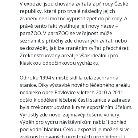
V expozici jsou chována zvířata z přírody České
republiky, která pro trvalé následky jejich
zranění není možné vypustit zpět do přírody. A
právě tento fakt vystihuje její nový název –
paraZOO. V paraZOO se veřejnost může
seznámit s příběhy zde chovaných zvířat, nebo
se dozvědět, jak lze zraněním zvířat předcházet.
Zrekonstruovaný areál je však ideální i pro
klasickou odpočinkovou vycházku.
Od roku 1994 v místě sídlila celá záchranná
stanice. Díky výstavbě nového léčebného areálu
nedaleko obce Pavlovice v letech 2010 a 2011
došlo k oddělení léčebné části stanice a zahrada
byla zrekonstruována k ryze expozičním účelům.
Vyrostly zde nové, zajímavěji řešené voliéry.
Výběh pro vydru návštěvníkům nabízí i pohled
pod vodní hladinu. Celou expozici je možné si ve
zrekonstruovaných prostorách prohlédnout i