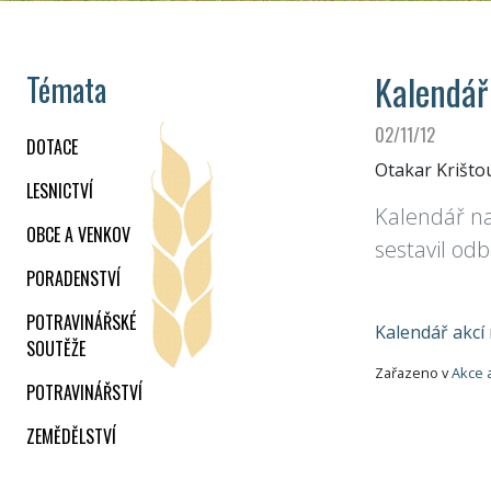
Kalendář
Témata
02/11/12
DOTACE
Otakar Krišto
LESNICTVÍ
Kalendář nab
OBCE A VENKOV
sestavil od
PORADENSTVÍ
POTRAVINÁŘSKÉ
Kalendář akcí 
SOUTĚŽE
Zařazeno v
Akce 
POTRAVINÁŘSTVÍ
ZEMĚDĚLSTVÍ