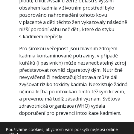
plodu) u lidí. Avšak u žen z oblastí s vyšším
obsahem kadmia v životním prostředí bylo
pozorováno nahromadění tohoto kovu
v placentě a děti těchto žen vykazovaly následně
nižší porodní váhu než děti, které do styku
s kadmiem nepřišly.
Pro širokou veřejnost jsou hlavním zdrojem
kadmia kontaminované potraviny, v případě
kuřáků (i pasivních) může nezanedbatelný zdroj
představovat rovněž cigaretový dým.
Nutričně
nevyvážená či nedostačující strava může dál
zvyšovat riziko toxicity kadmia
. Neexistuje žádná
účinná léčba po intoxikaci tímto těžkým kovem,
a
prevence má tudíž zásadní význam
. Světová
zdravotnická organizace (WHO) vydala
doporučení pro prevenci intoxikace kadmiem.
Článek „Biologické účinky a toxicita kadmia“ dále
Používáme cookies, abychom vám poskytli nejlepší online
obsahuje informace o zdrojích kadmia, absorpci