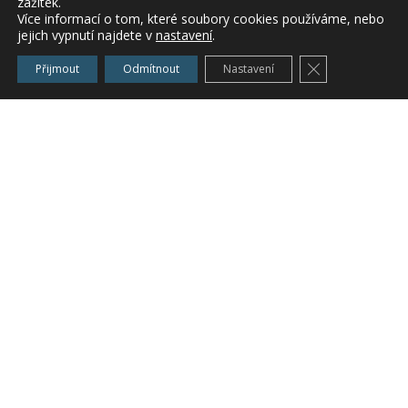
zážitek.
kadmia, metabolismu kadmia a mechanismu
Více informací o tom, které soubory cookies používáme, nebo
jejich vypnutí najdete v
nastavení
.
toxicity a informace o poškození buněk vyvolané
kadmiem.
Zavřít cookie l
Přijmout
Odmítnout
Nastavení
Práce zaměřená na biologické účinky a toxicitu
kadmia vznikla za finanční podpory grantů GAČR
13-04580S, IAA600110902 a MŠMT 6046137305,
dále byla financována z účelové podpory na
specifický vysokoškolský výzkum (MŠMT č.
20/2013).
(Autoři článku „Biologické účinky a toxicita
kadmia“: M. Melčová, M. Knížek, J. Zídková, V.
Zídek; Ústav biochemie a mikrobiologie, VŠCHT
v Praze, Fyziologický ústav AV ČR v Praze)
– See more at:
http://www.bezpecnostpotravin.cz/biologicke-
ucinky-a-toxicita-