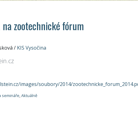
 na zootechnické fórum
osková
/
KIS Vysočina
ein.cz
lstein.cz/images/soubory/2014/zootechnicke_forum_2014.p
a semináře
,
Aktuálně