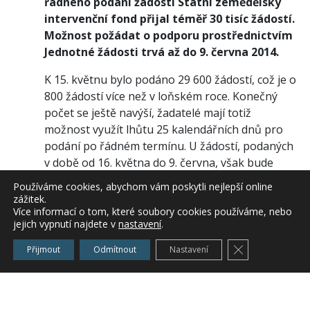
řádného podání žádostí Státní zemědělský
intervenční fond přijal téměř 30 tisíc žádostí.
Možnost požádat o podporu prostřednictvím
Jednotné žádosti trvá až do 9. června 2014.
K 15. květnu bylo podáno 29 600 žádostí, což je o
800 žádostí více než v loňském roce. Konečný
počet se ještě navýší, žadatelé mají totiž
možnost využít lhůtu 25 kalendářních dnů pro
podání po řádném termínu. U žádostí, podaných
v době od 16. května do 9. června, však bude
udělena sankce ve výši 1 % z celkově přiznané
Používáme cookies, abychom vám poskytli nejlepší online
dotace za každý pracovní den. Po 9. červnu už
zážitek.
Více informací o tom, které soubory cookies používáme, nebo
Jednotnou žádost podat nelze.
jejich vypnutí najdete v
nastavení
.
Stejně jako v loňském roce byla naprostá většina
Zavřít cookie l
Přijmout
Odmítnout
Nastavení
žádostí podána elektronicky přes aplikaci Portál
farmáře s pomocí zaměstnanců Oddělení příjmu
žádostí a LPIS Státního zemědělského a
intervenčního fondu. Nejvíce žádostí bylo v rámci