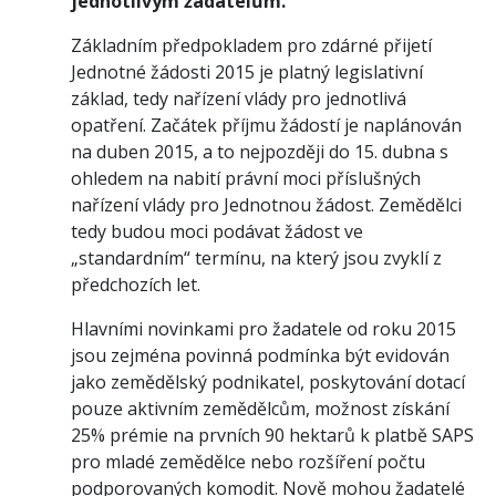
jednotlivým žadatelům.
Základním předpokladem pro zdárné přijetí
Jednotné žádosti 2015 je platný legislativní
základ, tedy nařízení vlády pro jednotlivá
opatření. Začátek příjmu žádostí je naplánován
na duben 2015, a to nejpozději do 15. dubna s
ohledem na nabití právní moci příslušných
nařízení vlády pro Jednotnou žádost. Zemědělci
tedy budou moci podávat žádost ve
„standardním“ termínu, na který jsou zvyklí z
předchozích let.
Hlavními novinkami pro žadatele od roku 2015
jsou zejména povinná podmínka být evidován
jako zemědělský podnikatel, poskytování dotací
pouze aktivním zemědělcům, možnost získání
25% prémie na prvních 90 hektarů k platbě SAPS
pro mladé zemědělce nebo rozšíření počtu
podporovaných komodit. Nově mohou žadatelé