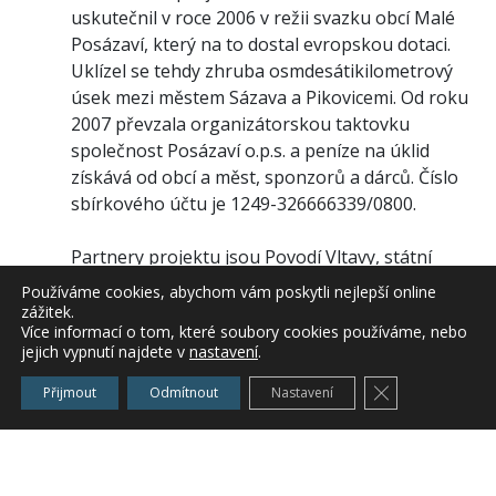
uskutečnil v roce 2006 v režii svazku obcí Malé
Posázaví, který na to dostal evropskou dotaci.
Uklízel se tehdy zhruba osmdesátikilometrový
úsek mezi městem Sázava a Pikovicemi. Od roku
2007 převzala organizátorskou taktovku
společnost Posázaví o.p.s. a peníze na úklid
získává od obcí a měst, sponzorů a dárců. Číslo
sbírkového účtu je 1249-326666339/0800.
Partnery projektu jsou Povodí Vltavy, státní
podnik, společnost Bisport s.r.o. a ČEPS, a.s.,
Používáme cookies, abychom vám poskytli nejlepší online
mediálním partnerem Rádio Blaník. Patronkou
zážitek.
Více informací o tom, které soubory cookies používáme, nebo
projektu je zpěvačka Aneta Langerová.
jejich vypnutí najdete v
nastavení
.
K projektu se postupně přidávali další
Zavřít cookie l
Přijmout
Odmítnout
Nastavení
organizátoři a v současnosti už se řeka Sázava
čistí prakticky od pramene po soutok s řekou
Vltavou, to je napříč dvěma kraji, Středočeským a