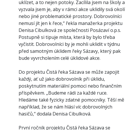
uklízet, a to nejen potoky. Zacílila jsem na školy a
vyzvala jsem je, aby v rámci akce uklidily svá okolí
nebo jiné problematické prostory. Dobrovolníci
nemusí jít jen k řece,“ řekla manažerka projektu
Denisa Cibulková ze společnosti Posázaví o.p.s.
Postupně si tipuje místa, která by bylo třeba
vyčistit. Dobrovolníci by je mohli uklidit v týdnu
před samotným úklidem řeky Sázavy, který pak
bude vyvrcholením celé úklidové akce.
Do projektu Čistá řeka Sázava se může zapojit
každý, ať už jako dobrovolník při úklidu,
poskytnutím materiální pomoci nebo finančním
příspěvkem. „Budeme rádi za každé ruce.
Hledáme také fyzicky zdatné pomocníky. Těší mě
například, že se nám hlásí víc dobrovolných
hasičů,“ dodala Denisa Cibulková.
První ročník projektu Čistá řeka Sázava se