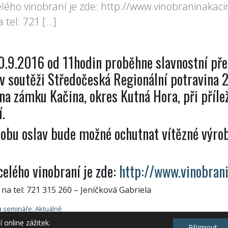
ého vinobraní je zde: http://www.vinobraninakaci
 tel: 721 […]
0.9.2016 od 11hodin proběhne slavnostní př
 soutěži Středočeská Regionální potravina 
na zámku Kačina, okres Kutná Hora, při příle
í.
obu oslav bude možné ochutnat vítězné výro
elého vinobraní je zde:
http://www.vinobran
 na tel: 721 315 260 – Jeníčková Gabriela
a semináře
,
Aktuálně
online zážitek.
Přijmout