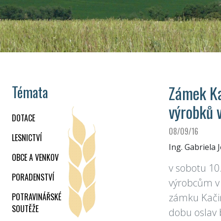
Zámek Ka
Témata
výrobků 
DOTACE
08/09/16
LESNICTVÍ
Ing. Gabriela 
OBCE A VENKOV
v sobotu 10
PORADENSTVÍ
výrobcům v 
POTRAVINÁŘSKÉ
zámku Kačin
SOUTĚŽE
dobu oslav 