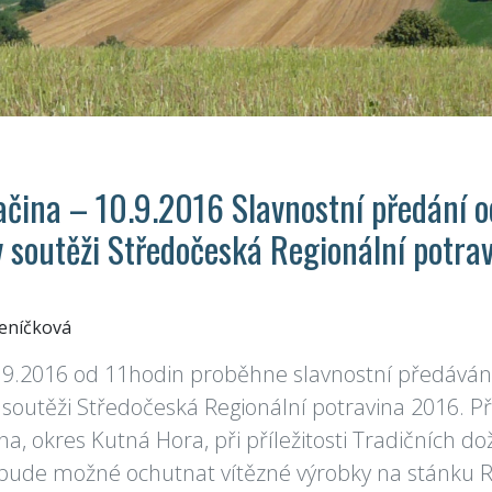
čina – 10.9.2016 Slavnostní předání o
v soutěži Středočeská Regionální potra
Jeníčková
.9.2016 od 11hodin proběhne slavnostní předáván
soutěži Středočeská Regionální potravina 2016. P
a, okres Kutná Hora, při příležitosti Tradičních do
bude možné ochutnat vítězné výrobky na stánku Re