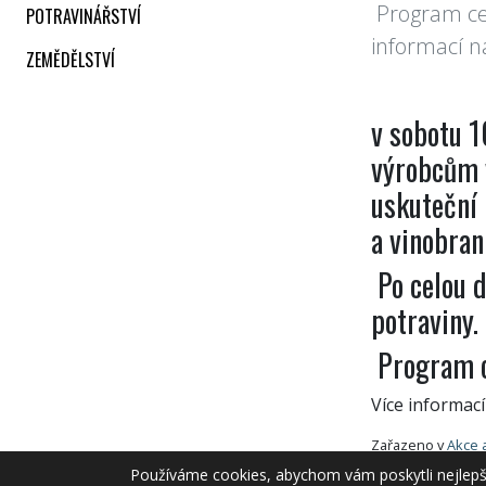
Program cel
POTRAVINÁŘSTVÍ
informací na
ZEMĚDĚLSTVÍ
v sobotu 1
výrobcům v
uskuteční 
a vinobran
Po celou d
potraviny.
Program c
Více informací
Zařazeno v
Akce 
Používáme cookies, abychom vám poskytli nejlepší 