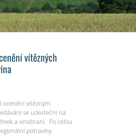
cenění vítězných
vina
í ocenění vítězným
ředávání se uskuteční na
žínek a vinobraní. Po celou
gionální potraviny.