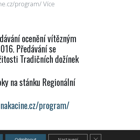
ne.cz/program/ Více
edávání ocenění vítězným
2016. Předávání se
žitosti Tradičních dožínek
bky na stánku Regionální
inakacine.cz/program/
Zavřít cookie lištu G
Odmítnout
Nastavení