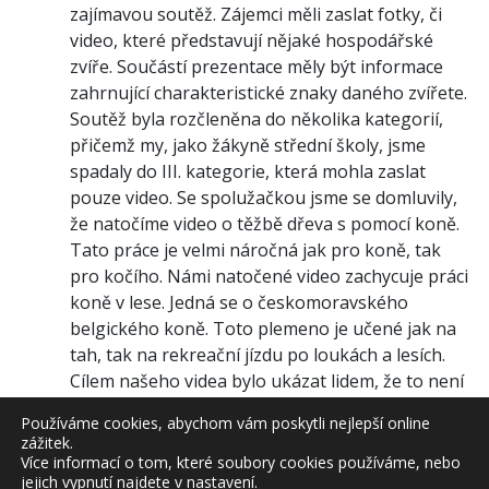
zajímavou soutěž. Zájemci měli zaslat fotky, či
video, které představují nějaké hospodářské
zvíře. Součástí prezentace měly být informace
zahrnující charakteristické znaky daného zvířete.
Soutěž byla rozčleněna do několika kategorií,
přičemž my, jako žákyně střední školy, jsme
spadaly do III. kategorie, která mohla zaslat
pouze video. Se spolužačkou jsme se domluvily,
že natočíme video o těžbě dřeva s pomocí koně.
Tato práce je velmi náročná jak pro koně, tak
pro kočího. Námi natočené video zachycuje práci
koně v lese. Jedná se o českomoravského
belgického koně. Toto plemeno je učené jak na
tah, tak na rekreační jízdu po loukách a lesích.
Cílem našeho videa bylo ukázat lidem, že to není
jednoduchá práce. Vždy záleží na tom, jak se kůň
Používáme cookies, abychom vám poskytli nejlepší online
vyspí a jak zvládá reagovat na povely typu hoj,
zážitek.
prr, hyje… Pokud máte pocit, že na tom nic není,
Více informací o tom, které soubory cookies používáme, nebo
jejich vypnutí najdete v
nastavení
.
vězte, že se jedná o práci vskutku nelehkou.