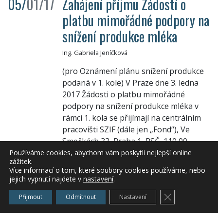
05/
01/17
Zahájení příjmu Žádostí o
platbu mimořádné podpory na
snížení produkce mléka
Ing. Gabriela Jeníčková
(pro Oznámení plánu snížení produkce
podaná v 1. kole) V Praze dne 3. ledna
2017 Žádosti o platbu mimořádné
podpory na snížení produkce mléka v
rámci 1. kola se přijímají na centrálním
pracovišti SZIF (dále jen „Fond“), Ve
Smečkách 33, Praha 1, PSČ 110 00.
Žádosti je nutné doručit na Fond v období
Používáme cookies, abychom vám poskytli nejlepší online
zážitek.
od 3. […]
Více informací o tom, které soubory cookies používáme, nebo
jejich vypnutí najdete v
nastavení
.
Zařazeno v
Aktuálně
,
Novinky a akce
,
Živočišná
výroba
Zavřít cookie l
Přijmout
Odmítnout
Nastavení