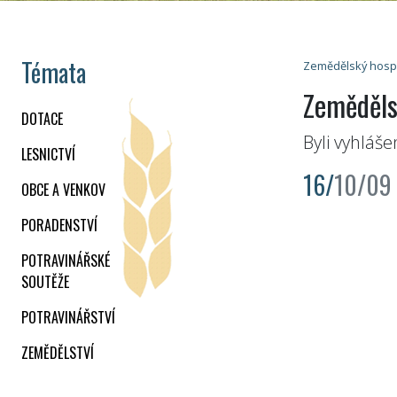
Témata
Zemědělský hosp
Zeměděls
DOTACE
Byli vyhláš
LESNICTVÍ
16/
10/09
OBCE A VENKOV
PORADENSTVÍ
POTRAVINÁŘSKÉ
SOUTĚŽE
POTRAVINÁŘSTVÍ
ZEMĚDĚLSTVÍ