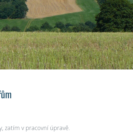
ářům
, zatím v pracovní úpravě.