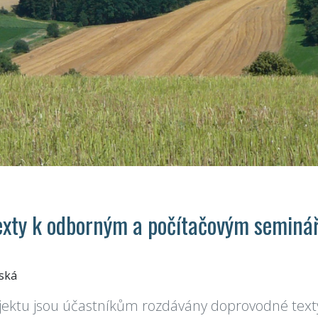
exty k odborným a počítačovým semin
ská
jektu jsou účastníkům rozdávány doprovodné texty