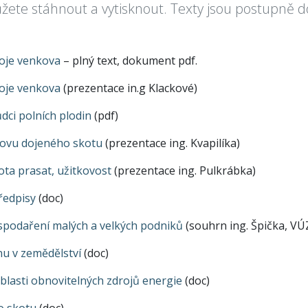
ůžete stáhnout a vytisknout. Texty jsou postupně 
oje venkova
– plný text, dokument pdf.
oje venkova
(prezentace in.g Klackové)
dci polních plodin
(pdf)
ovu dojeného skotu
(prezentace ing. Kvapilíka)
ta prasat, užitkovost
(prezentace ing. Pulkrábka)
ředpisy
(doc)
spodaření malých a velkých podniků
(souhrn ing. Špička, V
nu v zemědělství
(doc)
oblasti obnovitelných zdrojů energie
(doc)