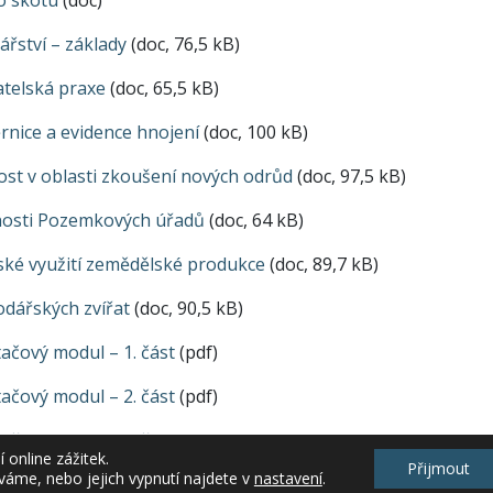
 skotu
(doc)
ářství – základy
(doc, 76,5 kB)
telská praxe
(doc, 65,5 kB)
rnice a evidence hnojení
(doc, 100 kB)
st v oblasti zkoušení nových odrůd
(doc, 97,5 kB)
nosti Pozemkových úřadů
(doc, 64 kB)
ké využití zemědělské produkce
(doc, 89,7 kB)
dářských zvířat
(doc, 90,5 kB)
ačový modul – 1. část
(pdf)
ačový modul – 2. část
(pdf)
ačový modul – 3. část
(doc)
online zážitek.
Přijmout
váme, nebo jejich vypnutí najdete v
nastavení
.
tačový modul 4. část
(pdf)