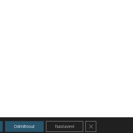
Zavřít cookie lištu G
Odmítnout
Nastavení