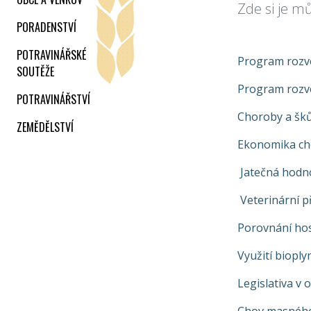
Zde si je m
PORADENSTVÍ
POTRAVINÁŘSKÉ
Program rozv
SOUTĚŽE
Program rozv
POTRAVINÁŘSTVÍ
Choroby a šků
ZEMĚDĚLSTVÍ
Ekonomika ch
Jatečná hodno
Veterinární p
Porovnání ho
Využití bioply
Legislativa v 