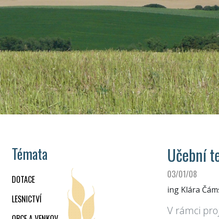
Učební t
Témata
03/01/08
DOTACE
ing Klára Čám
LESNICTVÍ
V rámci pro
OBCE A VENKOV