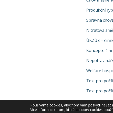
Chov masného
Produkční ryb
Správná chova
Nitrátová smě
ÚKZÚZ – činno
Koncepce čin
Nepotravinářs
Welfare hospo
Text pro počít
Text pro počít
Text pro počít
Používáme cookies, abychom vám poskytli nejlepší 
Více informací o tom, které soubory cookies použí
Text pro počí