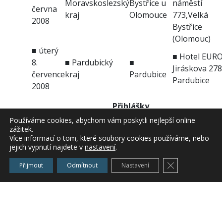
Moravskoslezský
Bystřice u
náměstí
června
kraj
Olomouce
773,Velká
2008
Bystřice
(Olomouc)
■
úterý
■
Hotel EURO
8.
■
Pardubický
■
Jiráskova 278
července
kraj
Pardubice
Pardubice
2008
Přihlášky
Přihlášky s uvedením jména účastníka, názvu a
Používáme cookies, abychom vám poskytli nejlepší online
zážitek.
adresy organizace, telefonického a e-mailovéh
Více informací o tom, které soubory cookies používáme, nebo
spojení se posílají průběžně sekretariátu PK ČR
jejich vypnutí najdete v
nastavení
.
to buď:
Zavřít cookie l
elektronicky na e-mail:
boublik@foodnet.cz
Přijmout
Odmítnout
Nastavení
faxem na číslo:
296 411 187
■ Účast na semináři je bezplatná.
■ Občerstvení pro účastníky je zajištěno.
■ Účastníci obdrží výukové materiály a o