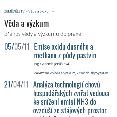
ZEMĚDĚLSTVÍ
»
Věda a výzkum
»
Věda a výzkum
přenos vědy a výzkumu do praxe
05/
05/11
Emise oxidu dusného a
methanu z půdy pastvin
Ing. Gabriela Jeníčková
Zařazeno v
Věda a výzkum
,
Zemědělský výzkum
21/
04/11
Analýza technologií chovů
hospodářských zvířat vedoucí
ke snížení emisí NH3 do
ovzduší ze stájových prostor,