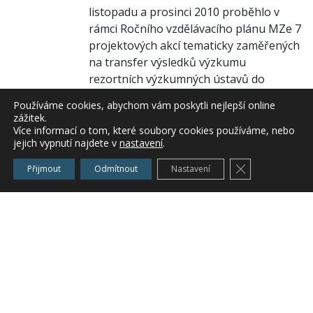
listopadu a prosinci 2010 proběhlo v
rámci Ročního vzdělávacího plánu MZe 7
projektových akcí tematicky zaměřených
na transfer výsledků výzkumu
rezortních výzkumných ústavů do
středních škol. V měsíci listopadu a
Používáme cookies, abychom vám poskytli nejlepší online
prosinci 2010 proběhlo v rámci Ročního
zážitek.
vzdělávacího plánu MZe 7 projektových
Více informací o tom, které soubory cookies používáme, nebo
jejich vypnutí najdete v
nastavení
.
akcí tematicky zaměřených na transfer
[…]
Zavřít cookie l
Přijmout
Odmítnout
Nastavení
Zařazeno v
Věda a výzkum
,
Zemědělské školy -
Středočeský kraj
,
Zemědělský výzkum
Nový program výzkumu "KUS"
Ing. Gabriela Jeníčková
Nový program výzkumu MZe "KUS"
19.1.2011 Nový program zemědělského