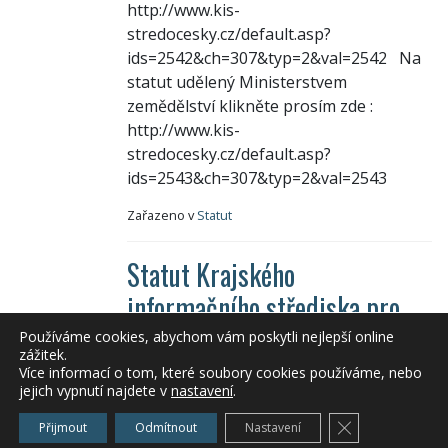
http://www.kis-
stredocesky.cz/default.asp?
ids=2542&ch=307&typ=2&val=2542 Na
statut udělený Ministerstvem
zemědělství klikněte prosím zde :
http://www.kis-
stredocesky.cz/default.asp?
ids=2543&ch=307&typ=2&val=2543
Zařazeno v
Statut
Statut Krajského
informačního střediska pro
zemědělství a venkov. Platný
Používáme cookies, abychom vám poskytli nejlepší online
zážitek.
od 27.6.2011.
Více informací o tom, které soubory cookies používáme, nebo
jejich vypnutí najdete v
nastavení
.
Ing. Gabriela Jeníčková
Zavřít cookie l
Přijmout
Odmítnout
Nastavení
Zařazeno v
Statut KIS Středočeského kraje,o.p.s.