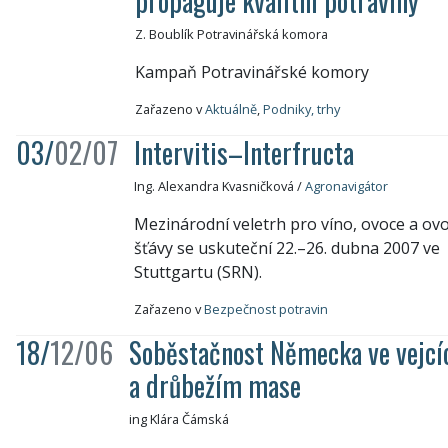
propaguje kvalitní potraviny
Z. Boublík Potravinářská komora
Kampaň Potravinářské komory
Zařazeno v
Aktuálně
,
Podniky, trhy
03/
02/07
Intervitis–Interfructa
Ing. Alexandra Kvasničková
/
Agronavigátor
Mezinárodní veletrh pro víno, ovoce a ov
šťávy se uskuteční 22.–26. dubna 2007 ve
Stuttgartu (SRN).
Zařazeno v
Bezpečnost potravin
18/
12/06
Soběstačnost Německa ve vejcí
a drůbežím mase
ing Klára Čámská