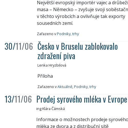
Největší evropský importér vajec a drůbež
masa – Německo – zvyšuje svoji soběstač
v těchto výrobcích a ovlivňuje tak exporty
sousedních zemí.
Zařazeno v
Podniky, trhy
30/
11/06
Česko v Bruselu zablokovalo
zdražení piva
Lenka Hryzbilová
Příloha
Zařazeno v
Aktuálně
,
Podniky, trhy
13/
11/06
Prodej syrového mléka v Evrope
ing Klára Čámská
Informace o možnostech prodeje syrovéh
mléka ze dvora a z distribuční sítě