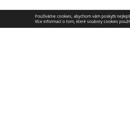
Používáme cookies, abychom vám poskytli nejlepší 
Více informací o tom, které soubory cookies použí
16/
01/09
14/
10/08
« Předchozí