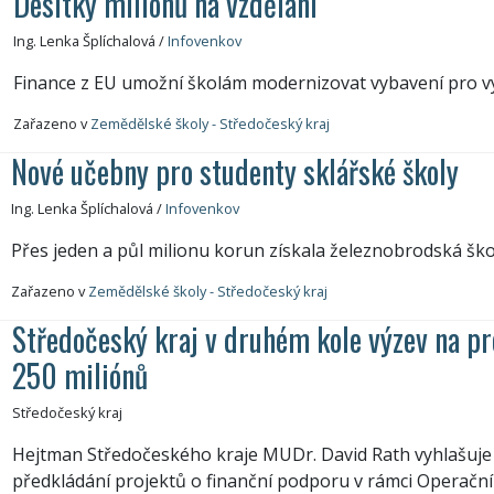
Desítky milionů na vzdělání
Ing. Lenka Šplíchalová
/
Infovenkov
Finance z EU umožní školám modernizovat vybavení pro v
Zařazeno v
Zemědělské školy - Středočeský kraj
Nové učebny pro studenty sklářské školy
Ing. Lenka Šplíchalová
/
Infovenkov
Přes jeden a půl milionu korun získala železnobrodská ško
Zařazeno v
Zemědělské školy - Středočeský kraj
Středočeský kraj v druhém kole výzev na pr
250 miliónů
Středočeský kraj
Hejtman Středočeského kraje MUDr. David Rath vyhlašuje k
předkládání projektů o finanční podporu v rámci Operač