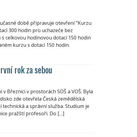
oučasné době připravuje otevření "Kurzu
tací 300 hodin pro uchazeče bez
u s celkovou hodinovou dotací 150 hodin
vaném kurzu s dotací 150 hodin.
rvní rok za sebou
í v Březnici v prostorách SOŠ a VOŠ. Byla
disko zde otevřela Česká zemědělská
í technická a správní služba. Studium je
ice pražští profesoři. Do […]