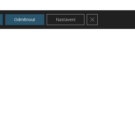
Zavřít cookie lištu G
Odmítnout
Nastavení
y
blast regionálního rozvoje a evropské
ku koncepci na založení nové
dých lidí na venkově