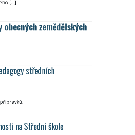
ého […]
zy obecných zemědělských
pedagogy středních
 přípravků.
ostí na Střední škole