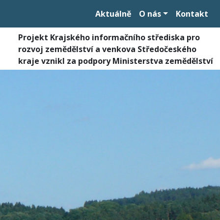
Aktuálně
O nás
Kontakt
Projekt Krajského informačního střediska pro
rozvoj zemědělství a venkova Středočeského
kraje vznikl za podpory Ministerstva zemědělství