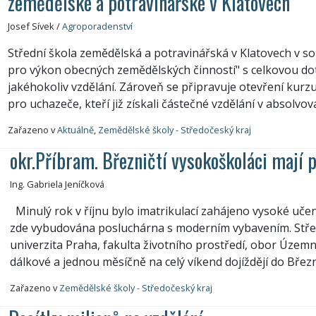
zemědělské a potravinářské v Klatovech
Josef Sívek
/
Agroporadenství
Střední škola zemědělská a potravinářská v Klatovech v s
pro výkon obecných zemědělských činností" s celkovou do
jakéhokoliv vzdělání. Zároveň se připravuje otevření kurz
pro uchazeče, kteří již získali částečné vzdělání v absolvo
Zařazeno v
Aktuálně
,
Zemědělské školy - Středočeský kraj
okr.Příbram. Březničtí vysokoškoláci mají p
Ing. Gabriela Jeníčková
Minulý rok v říjnu bylo imatrikulací zahájeno vysoké učen
zde vybudována posluchárna s moderním vybavením. Stře
univerzita Praha, fakulta životního prostředí, obor Územn
dálkové a jednou měsíčně na celý víkend dojíždějí do Březn
Zařazeno v
Zemědělské školy - Středočeský kraj